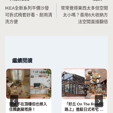
文
IKEA全新系列平價沙發
常常覺得東西太多但空間
章
可拆式椅套好看、耐用清
太小嗎？善用6大收納方
導
洗方便
法空間直接翻倍
覽
繼續閱讀
我家不在頂樓但也想入
「好丘 On The Road在
住韓劇屋塔房！
路上」進駐日式老宅 全