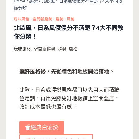
Home
/
趨勢
/
北歐風、日系風傻傻分不清楚？4大不同教
你分辨！
玩味風格
|
空間新趨勢
|
趨勢
|
風格
北歐風、日系風傻傻分不清楚？4大不同教
你分辨！
玩味風格
,
空間新趨勢
,
趨勢
,
風格
選好風格後，先從牆色和地板開始落地。
北歐、日系或混搭風格都可以先用大面積牆
色定調，再用免膠免釘地板補上空間溫度，
改造成本最低也最有感。
看經典白油漆