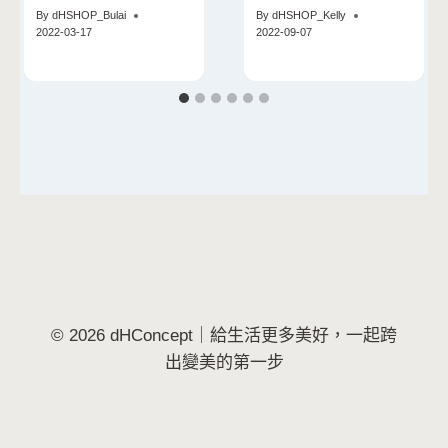
採光玻璃屋超夢幻 6款
By
dHSHOP_Bulai
By
dHSHOP_Kelly
厚將貝果必吃！
2022-03-17
2022-09-07
© 2026 dHConcept｜給生活更多美好，一起跨
出變美的第一步