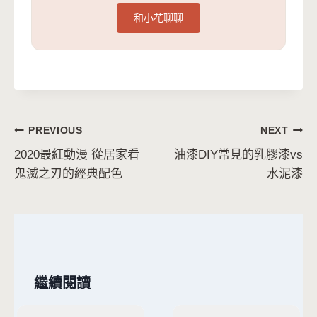
和小花聊聊
文
PREVIOUS
NEXT
2020最紅動漫 從居家看
油漆DIY常見的乳膠漆vs
章
鬼滅之刃的經典配色
水泥漆
導
覽
繼續閱讀