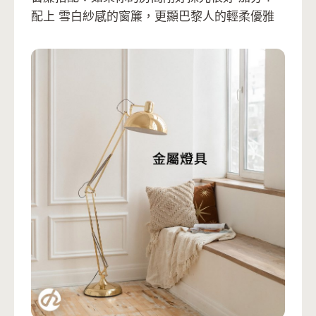
配上 雪白紗感的窗簾，更顯巴黎人的輕柔優雅