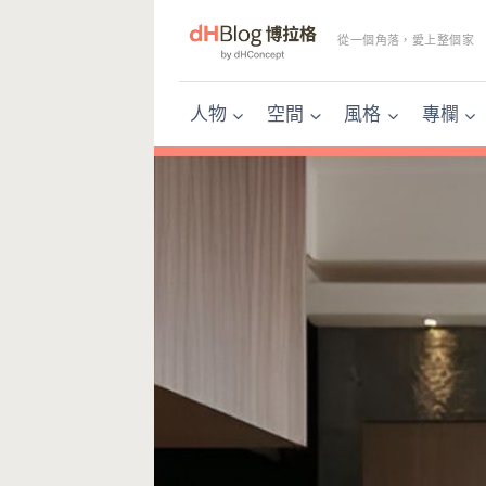
Skip
to
從一個角落，愛上整個家
content
人物
空間
風格
專欄