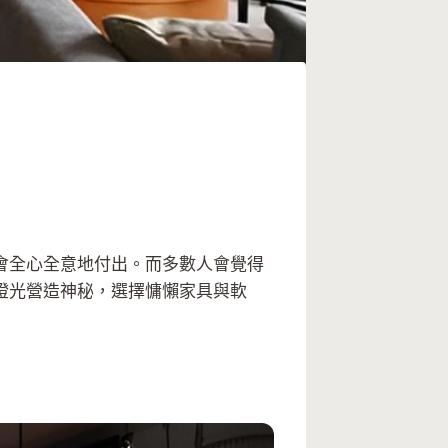
會全心全意地付出。而多數人會覺得
燈光營造神秘，選擇慵懶家具與軟