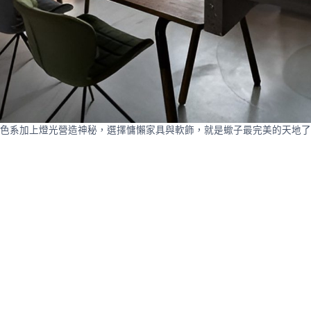
色系加上燈光營造神秘，選擇慵懶家具與軟飾，就是蠍子最完美的天地了