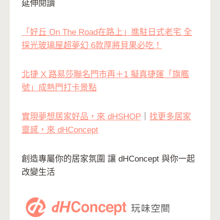
延伸閱讀
「好丘 On The Road在路上」進駐日式老宅 全
採光玻璃屋超夢幻 6款厚將貝果必吃！
北捷 X 路易莎聯名門市再＋1 擬真捷運「旗艦
號」成熱門打卡景點
實現夢想居家好品，來 dHSHOP
｜
找更多居家
靈感，來 dHConcept
創造專屬你的居家氛圍 讓 dHConcept 與你一起
改變生活