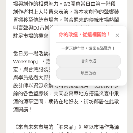
場與創作的相乘魅力。9/3開幕當日由第一階段
創作者村上大陸帶來表演，將本次創作的聲響裝
置搬移至傳統市場內，融合週末的傳統市場熱鬧
叫賣聲與DJ音樂演出，吸引各年齡層民眾停留
你的改造，從這裡開始！
✕
駐足市場的機會，打破世代的文化籓籬。
一起玩轉空間，讓家充滿驚喜！
當日另一場活動為「地方『遮蔽物』建造
牆面改造
Workshop」，活動邀請日本建築創作者大野
宏，與台灣服裝設計師金蓓雯共同合作，帶領參
地面改造
與學員透過大野先生擅長的竹構設計，與金蓓雯
設計師以資源永續的時尚議題視角，使用家中多
餘的各色塑膠袋，共同為萬華地方搭建炎夏中乘
涼的涼亭空間，期待在地好友，街坊鄰居在此歇
涼開講！
《來自未來市場的「舶來品」》望以市場作為源