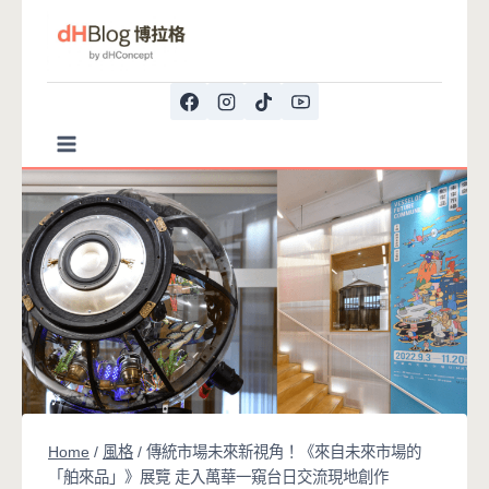
Skip
to
content
Home
/
風格
/
傳統市場未來新視角！《來自未來市場的
「舶來品」》展覽 走入萬華一窺台日交流現地創作