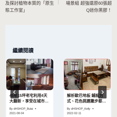
導
及探討植物本質的「原生
場景組 超強還原60張超
態工作室」
Q迷你黑膠！
覽
繼續閱讀
45年15坪老宅利用4天
解析歐巴地板 鋪設方
大翻新，享受在城市中
式、花色挑選撇步都在
居住自己嚮往的空間
這！
By
dHSHOP_Bulai
By
dHSHOP_Kelly
2021-08-04
2022-02-11