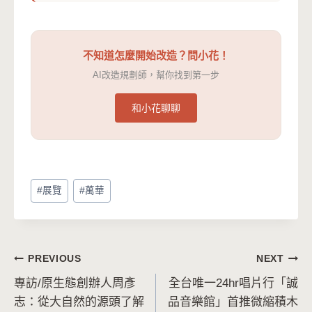
不知道怎麼開始改造？問小花！
AI改造規劃師，幫你找到第一步
和小花聊聊
Post
#
展覽
#
萬華
Tags:
文
PREVIOUS
NEXT
專訪/原生態創辦人周彥
全台唯一24hr唱片行「誠
章
志：從大自然的源頭了解
品音樂館」首推微縮積木