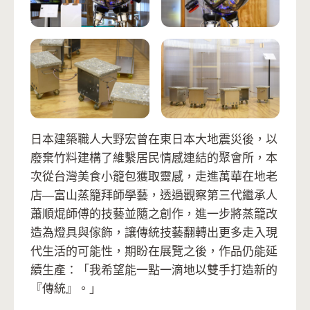
日本建築職人大野宏曾在東日本大地震災後，以
廢棄竹料建構了維繫居民情感連結的聚會所，本
次從台灣美食小籠包獲取靈感，走進萬華在地老
店—富山蒸籠拜師學藝，透過觀察第三代繼承人
蕭順焜師傅的技藝並隨之創作，進一步將蒸籠改
造為燈具與傢飾，讓傳統技藝翻轉出更多走入現
代生活的可能性，期盼在展覽之後，作品仍能延
續生產：「我希望能一點一滴地以雙手打造新的
『傳統』。」