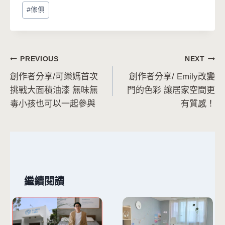
Post
#
傢俱
Tags:
文
PREVIOUS
NEXT
創作者分享/可樂媽首次
創作者分享/ Emily改變
章
挑戰大面積油漆 無味無
門的色彩 讓居家空間更
導
毒小孩也可以一起參與
有質感！
覽
繼續閱讀