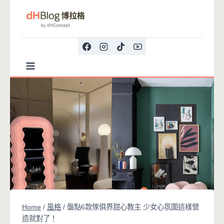
Skip
to
content
Home
/
風格
/
盤點6款傢俱界甜心教主 少女心氛圍這樣營
造就對了！