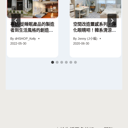
專訪/從睡眠產品的製造
空間改造靈感系列，淨
者到生活風格的創造家
化眼睛吧！韓系清涼房
──眠豆腐創辦人張育
間分享
By
dHSHOP_Kelly
By
Jenny (J小編)
豪
2022-05-30
2020-06-30