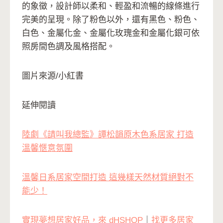
的象徵，設計師以柔和、輕盈和流暢的線條進行
完美的呈現。除了粉色以外，還有黑色、粉色、
白色、金屬化金、金屬化玫瑰金和金屬化銀可依
照房間色調及風格搭配。
圖片來源/小紅書
延伸閱讀
陸劇《請叫我總監》譚松韻原木色系居家 打造
溫馨愜意氛圍
溫馨日系居家空間打造 這幾樣天然材質絕對不
能少！
實現夢想居家好品，來 dHSHOP
｜
找更多居家