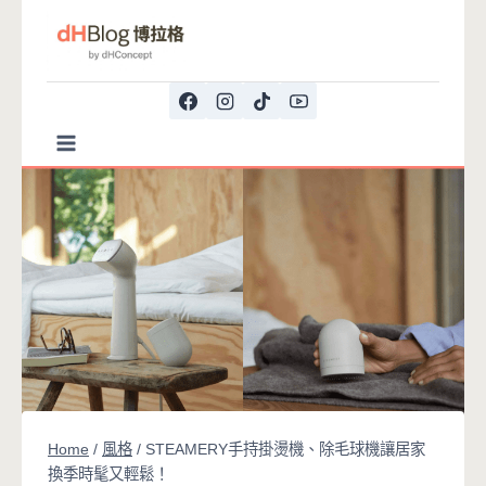
Skip
to
content
Home
/
風格
/
STEAMERY手持掛燙機、除毛球機讓居家
換季時髦又輕鬆！