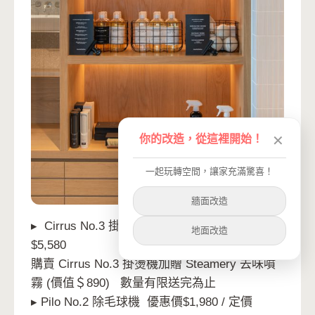
你的改造，從這裡開始！
✕
一起玩轉空間，讓家充滿驚喜！
牆面改造
▸ Cirrus No.3 掛燙機 優惠價$4,980 / 定價
地面改造
$5,580
購賣 Cirrus No.3 掛燙機加贈 Steamery 去味噴
霧 (價值＄890) 數量有限送完為止
▸ Pilo No.2 除毛球機 優惠價$1,980 / 定價