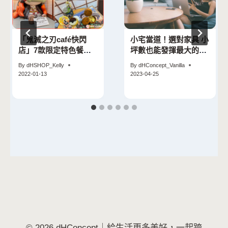
「鬼滅之刃café快閃
小宅當道！選對家具 小
店」7款限定特色餐
坪數也能發揮最大的空
點、5大打卡點必拍！
間感
By
dHSHOP_Kelly
By
dHConcept_Vanilla
2022-01-13
2023-04-25
© 2026 dHConcept｜給生活更多美好，一起跨