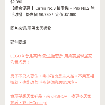
$2,380
【組合優惠 】Cirrus No.3 掛燙機 + Pilo No.2 除
毛球機 優惠價 $6,780 / 定價 $7,960
圖片來源/瑪黑家居選物
延伸閱讀
LEGOＸ台北寓所3款主題套房 用樂高展現居家
佈置巧思！
房子不只人要住，毛小孩也是主人翁。不用互相
遷就，也能改善毛孩與你的居家環境。
實現夢想居家好品，來 dHSHOP
｜
找更多居家
靈感，來 dHConcept