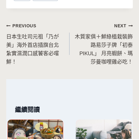
Tags:
文
PREVIOUS
NEXT
日本生吐司元祖「乃が
木質家俱＋鮮綠植栽裝飾
章
美」海外首店插旗台北
路易莎子牌「初泰
導
紮實濕潤口感饕客必嚐
PIKUL」 月亮蝦餅、瑪
鮮！
莎曼咖哩雞必吃！
覽
繼續閱讀