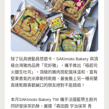
除了玩具總動員悠遊卡，SAKImoto Bakery 與頂
級台灣豬肉品牌「究好豬」，攜手推出「極起司
火腿生吐司」。頂級的豬肉搭配風味溫和、富有
堅果香氣的米摩勒特乾酪，最後撒上另一種荷蘭
高達乾酪喜歡鹹口的朋友絕對不能錯過！ ​
本月SAKImoto Bakery TW 攜手法國藍帶主廚共
同研發抹茶奶酥，嚴選「森田園 宇治抹茶 青