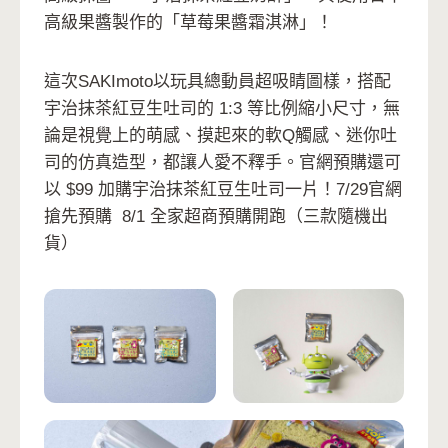
高級果醬製作的「草莓果醬霜淇淋」！
這次SAKImoto以玩具總動員超吸睛圖樣，搭配
宇治抹茶紅豆生吐司的 1:3 等比例縮小尺寸，無
論是視覺上的萌感、摸起來的軟Q觸感、迷你吐
司的仿真造型，都讓人愛不釋手。官網預購還可
以 $99 加購宇治抹茶紅豆生吐司一片！7/29官網
搶先預購 8/1 全家超商預購開跑（三款隨機出
貨）