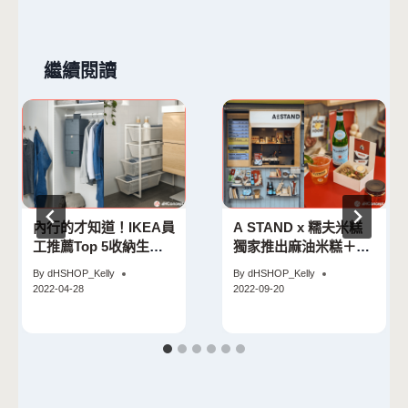
繼續閱讀
內行的才知道！IKEA員
A STAND x 糯夫米糕
工推薦Top 5收納生活
獨家推出麻油米糕＋香
好物
菇肉燥飯雙拼 搭配酸梅
By
dHSHOP_Kelly
By
dHSHOP_Kelly
檸檬氣泡飲開胃消暑！
2022-04-28
2022-09-20