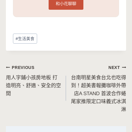
和小花聊聊
Post
#
生活美食
Tags:
文
PREVIOUS
NEXT
用人字鋪小孩房地板 打
台南明星美食台北也吃得
章
造明亮、舒適、安全的空
到！超美書報攤咖啡外帶
導
間
店A STAND 首波合作蜷
尾家推限定口味義式冰淇
覽
淋