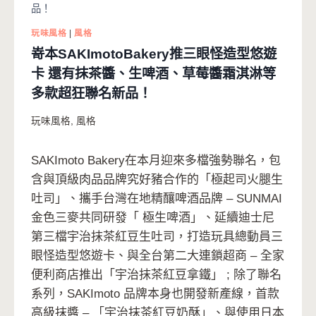
品！
玩味風格
|
風格
嵜本SAKImotoBakery推三眼怪造型悠遊
卡 還有抹茶醬、生啤酒、草莓醬霜淇淋等
多款超狂聯名新品！
玩味風格
,
風格
SAKImoto Bakery在本月迎來多檔強勢聯名，包
含與頂級肉品品牌究好豬合作的「極起司火腿生
吐司」、攜手台灣在地精釀啤酒品牌 – SUNMAI
金色三麥共同研發「 極生啤酒」、延續迪士尼
第三檔宇治抹茶紅豆生吐司，打造玩具總動員三
眼怪造型悠遊卡、與全台第二大連鎖超商 – 全家
便利商店推出「宇治抹茶紅豆拿鐵」 ; 除了聯名
系列，SAKImoto 品牌本身也開發新產線，首款
高級抹醬 – 「宇治抹茶紅豆奶酥」、與使用日本