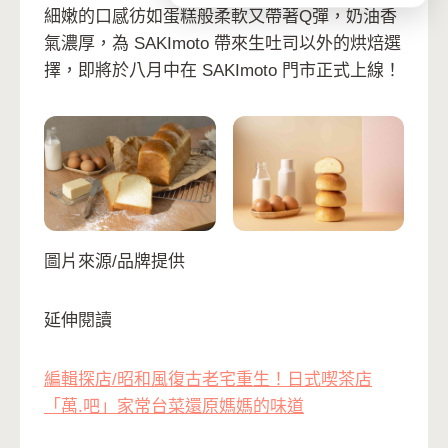
細嫩的口感彷如蛋糕般柔軟又帶著Q彈，奶油香
氣濃厚，為 SAKImoto 帶來生吐司以外的烘焙選
擇，即將於八月中在 SAKImoto 門市正式上線！
圖片來源/品牌提供
延伸閱讀
編輯探店/昭和風復古老宅重生！日式喫茶店
「萬.吧」家常台菜還原媽媽的味道