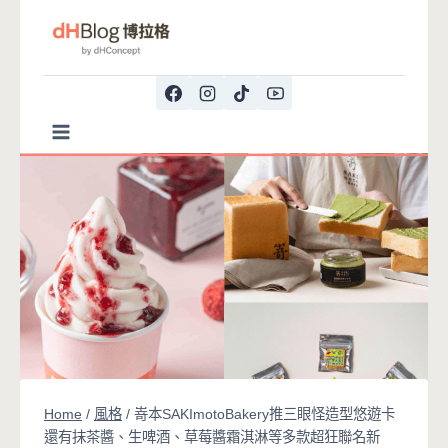
Skip
to
content
Home
/
風格
/
嵜本SAKImotoBakery推三眼怪造型悠遊卡
還有抹茶醬、生啤酒、草莓醬霜淇淋等多款超狂聯名新