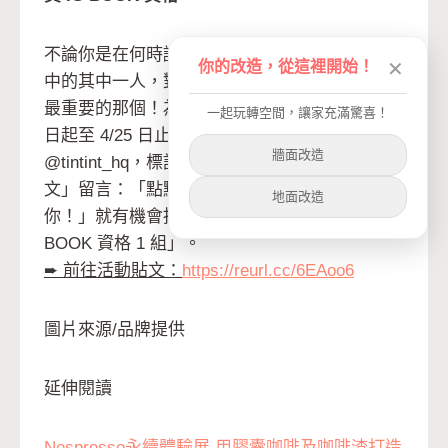
不論你是在何時認識點點印，成為 10,000 人之
你的改造，從這裡開始！
✕
中的其中一人，對點點印來說，你都是最重要、
最重要的那個！為感謝大家一路以來的陪伴，即
一起玩轉空間，讓家充滿驚喜！
日起至 4/25 日止，只要追蹤點點印 IG 並
牆面改造
@tintint_hq，標記兩位朋友，完成後於「活動貼
文」留言：「點點印的萬粉之一，萬分感謝
地面改造
你！」就有機會抽中「快拍卡免費製作」或「IG
BOOK 資格 1 組」。
➨ 前往活動貼文：
https://reurl.cc/6EAoo6
圖片來源/品牌提供
延伸閱讀
Nespresso永續體驗展 用膠囊咖啡及咖啡渣打造