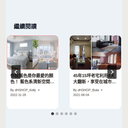
繼續閱讀
你說藍色是你最愛的顏
45年15坪老宅利用4天
色！ 藍色系清新空間提
大翻新，享受在城市中
案底加啦
居住自己嚮往的空間
By
dHSHOP_Kelly
By
dHSHOP_Bulai
2022-11-28
2021-08-04