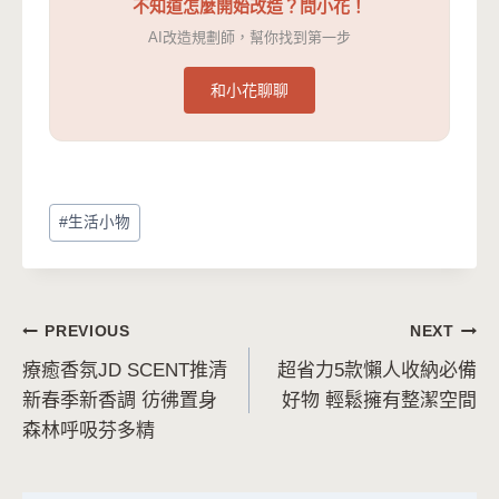
不知道怎麼開始改造？問小花！
AI改造規劃師，幫你找到第一步
和小花聊聊
Post
#
生活小物
Tags:
文
PREVIOUS
NEXT
療癒香氛JD SCENT推清
超省力5款懶人收納必備
章
新春季新香調 彷彿置身
好物 輕鬆擁有整潔空間
導
森林呼吸芬多精
覽