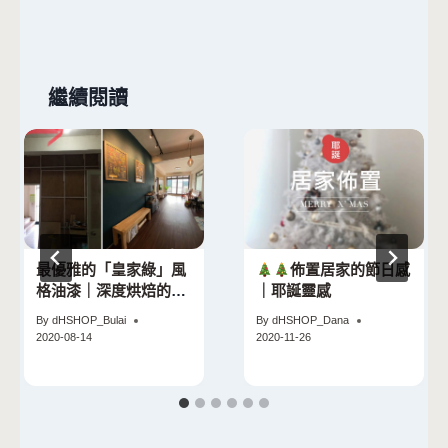
繼續閱讀
最優雅的「皇家綠」風
佈置居家的節日感
格油漆｜深度烘焙的老
｜耶誕靈感
屋提案
By
dHSHOP_Bulai
By
dHSHOP_Dana
2020-08-14
2020-11-26