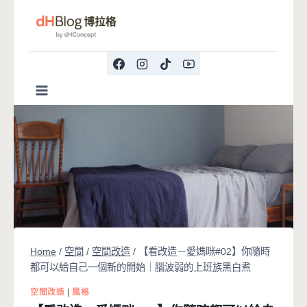
Skip
to
content
Home
/
空間
/
空間改造
/
【看改造－愛媽咪#02】你隨時
都可以給自己一個新的開始｜腦波弱的上班族黑白煮
空間改造
|
風格