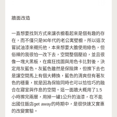
牆面改造
一直想要找到方式來讓衣櫥看起來是個有趣的存
在，而不僅只是90年代的老公寓壁櫥，所以這次
嘗試油漆來襯托他，本來想要大膽使用綠色，但
俗辣的我很怕一改下去，空間整個壓迫，並且很
像一塊大黑板，在瘋狂找圖與用色卡比對後，決
定用灰藍色。灰藍色雖然是保險牌，但擦下去也
是讓空間馬上有個大轉換，藍色的清爽但有著灰
色的穩重，就是因為保險同時也可以恰恰巧的融
合在寢室與作息的空間。這一面牆大概用了1.5
小時擦完兩層，用掉一罐1公升的油漆，在不能
出國住飯店get away的時期中，是很快速又實惠
的改變實驗。