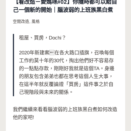
【看改造－愛媽咪#02】你隨時都可以給自
己一個新的開始｜腦波弱的上班族黑白煮
空間改造
,
風格
租屋、買房，Dochi？
2020年新建案在各大路口插旗，召喚每個
工作約莫十年的30代，掏出他們好不容易存
的一點點存款，剛剛好我就是這個TA。身邊
的朋友包含弟弟也都在思考這個人生大事，
在這半年就反覆論證「買房」這件事之於自
己現階段與未來的關係。
我們繼續來看看腦波弱的上班族黑白煮如何改造
他的家吧!