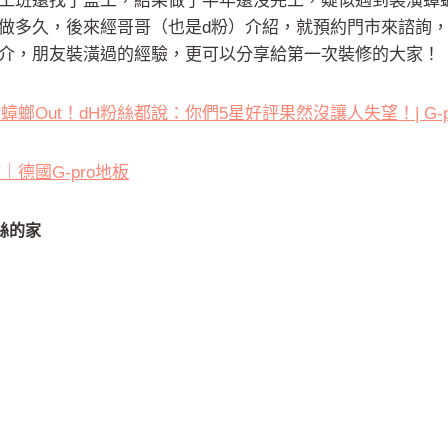
工班還找了監工，結果做了半年還沒完工，疑似遇到裝潢蟑
做多久，後來經哥哥（也是d粉）介紹，就預約門市來諮詢
介，朋友裝潢過的經驗，更可以分享給第一次裝修的大家！
Out！dH粉絲都說：你們5星好評果然沒讓人失望！| G-p
德國G-pro地板
絲的家