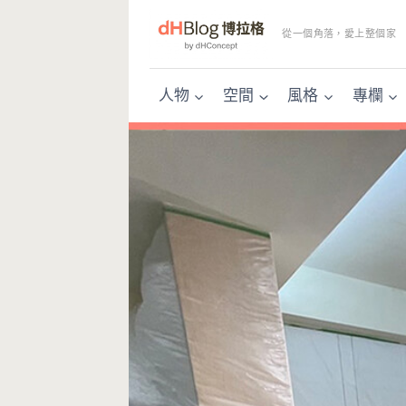
Skip
to
從一個角落，愛上整個家
content
人物
空間
風格
專欄