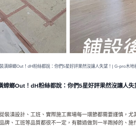
潢蟑螂Out！dH粉絲都說：你們5星好評果然沒讓人失望！| G-pro木地
螂Out！dH粉絲都說：你們5星好評果然沒讓人失望！
從裝潢設計、工班、實際施工案場每一環節都需要謹慎，尤
品牌、工班等品質都很不一定，有聽過做到一半跑掉的、施