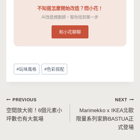
不知道怎麼開始改造？問小花！
AI改造規劃師，幫你找到第一步
和小花聊聊
Post
#
玩味風格
#
色彩搭配
Tags:
文
PREVIOUS
NEXT
空間放大術！6個元素小
Marimekko x IKEA北歐
章
坪數也有大氣場
限量系列家飾BASTUA正
導
式登場