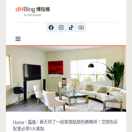
Skip
to
content
Home
/
風格
/
春天到了～給家換點顏色瞧瞧吧！空間色彩
配置必學3大重點