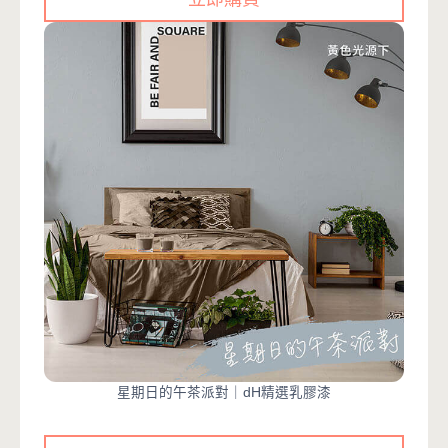
星期日的午茶派對｜dH精選乳膠漆