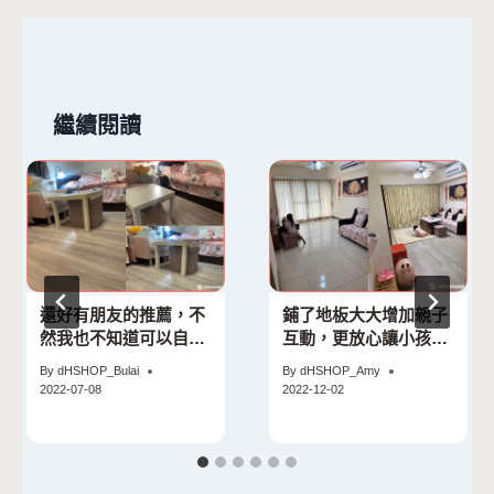
覽
繼續閱讀
還好有朋友的推薦，不
鋪了地板大大增加親子
然我也不知道可以自己
互動，更放心讓小孩在
輕鬆改造
地面玩耍了！
By
dHSHOP_Bulai
By
dHSHOP_Amy
2022-07-08
2022-12-02