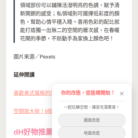
領域部份可以鋪陳活潑明亮的色調，賦予清
新開朗的感受；私領域則可選擇低彩度的顏
色，幫助心情平穩入睡。善用色彩的配比就
能打造獨一出無二的空間的層次感，在春暖
花開的季節，不妨動手為家換上顏色吧！
圖片來源／Pexels
延伸閱讀
你的改造，從這裡開始！
✕
喜歡美式風格的您，loft風的四大特點！
一起玩轉空間，讓家充滿驚喜！
空間放大術！6個元素小坪數也有大氣場
牆面改造
dH好物推薦
地面改造