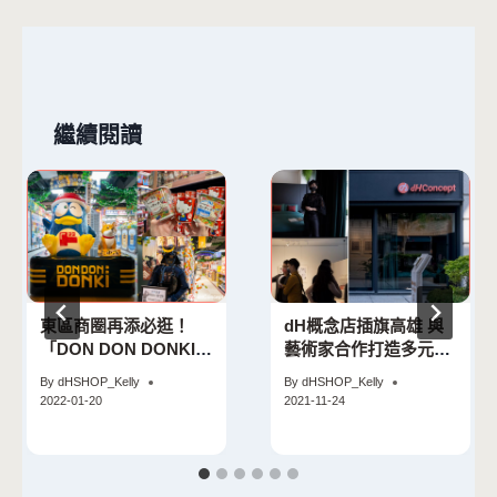
覽
繼續閱讀
東區商圈再添必逛！
dH概念店插旗高雄 與
「DON DON DONKI
藝術家合作打造多元空
」正式插旗忠孝新生
間
By
dHSHOP_Kelly
By
dHSHOP_Kelly
2022-01-20
2021-11-24