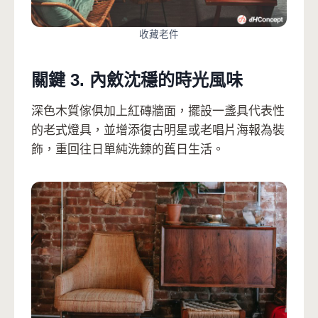
收藏老件
關鍵 3. 內斂沈穩的時光風味
深色木質傢俱加上紅磚牆面，擺設一盞具代表性
的老式燈具，並增添復古明星或老唱片海報為裝
飾，重回往日單純洗鍊的舊日生活。