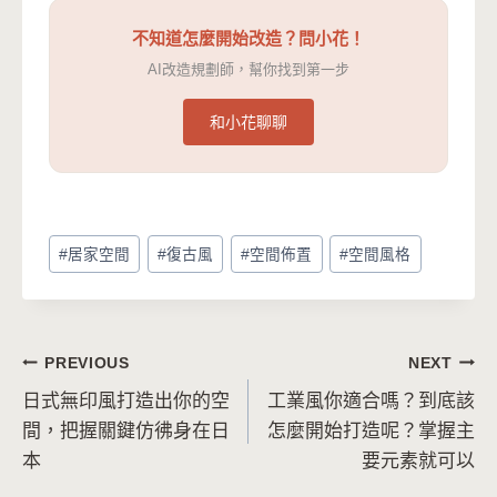
不知道怎麼開始改造？問小花！
AI改造規劃師，幫你找到第一步
和小花聊聊
Post
#
居家空間
#
復古風
#
空間佈置
#
空間風格
Tags:
文
PREVIOUS
NEXT
日式無印風打造出你的空
工業風你適合嗎？到底該
章
間，把握關鍵仿彿身在日
怎麼開始打造呢？掌握主
導
本
要元素就可以