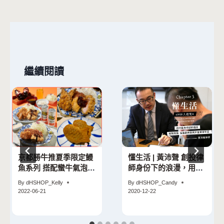
覽
繼續閱讀
京都勝牛推夏季限定鰻
懂生活 | 黃沛聲 創投律
魚系列 搭配蠻牛氣泡飲
師身份下的浪漫，用行
打造元氣大餐！
動支持創業理念】
By
dHSHOP_Kelly
By
dHSHOP_Candy
2022-06-21
2020-12-22