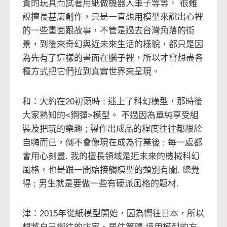
貴的玩具而試著用紙做機器人車子等等。 很難
說擅長甚麼創作，只是一直想用模型來說出心裡
的一些畫面跟故事，不管是過去台灣角落的街
景，到後來奇幻與近未來生活的樣貌，都只是因
為先有了這樣的畫面在腦子裡，所以才會想盡各
種方式把它們拉到真實世界來呈現。
和：大約在20初頭時 ; 迷上了科幻模型，那時後
大家熟知的<鋼彈>模型。 不過因為單純享受組
裝及把玩的樂趣 ; 製作出成品的程度往往都限於
自嗨而已，倒不會像現在成為行業後 ; 每一處都
會用心刻畫. 我的擅長領域是近未來的機械科幻
風格，也是跟一開始接觸模型的類別有關. 總覺
得 ; 男生就是要做一些有硬派風格的題材.
津：2015年從紙模型開始，因為嚮往日本，所以