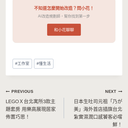
不知道怎麼開始改造？問小花！
AI改造規劃師，幫你找到第一步
和小花聊聊
Post
#
工作室
#
懂生活
Tags:
文
PREVIOUS
NEXT
LEGOＸ台北寓所3款主
日本生吐司元祖「乃が
章
題套房 用樂高展現居家
美」海外首店插旗台北
導
佈置巧思！
紮實濕潤口感饕客必嚐
鮮！