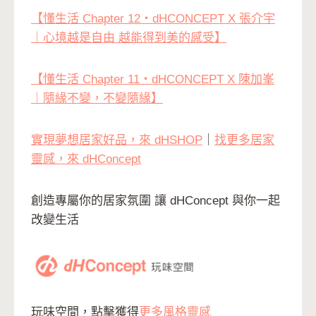
【懂生活 Chapter 12・dHCONCEPT X 張介宇
｜心境越是自由 越能得到美的感受】
【懂生活 Chapter 11・dHCONCEPT X 陳加峯
｜隨緣不變，不變隨緣】
實現夢想居家好品，來 dHSHOP
｜
找更多居家
靈感，來 dHConcept
創造專屬你的居家氛圍 讓 dHConcept 與你一起
改變生活
玩味空間，點擊獲得
更多風格靈感