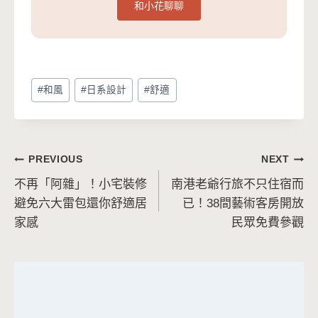
和小花聊聊
Post
#
和風
#
日系設計
#
舒適
Tags:
文
PREVIOUS
NEXT
不再「阿雜」！小宅裝修
南港老爺行旅不只住宿而
章
避免六大雷包還你舒適居
已！38間藝術客房開放
導
家感
民眾免費參觀
覽