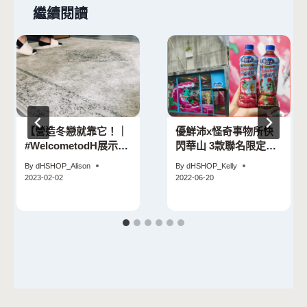
繼續閱讀
【營造冬戀就靠它！｜
優鮮沛x怪奇事物所快
#WelcometodH展示
閃華山 3款聯名限定特
店】
調必喝！
By
dHSHOP_Alison
By
dHSHOP_Kelly
2023-02-02
2022-06-20