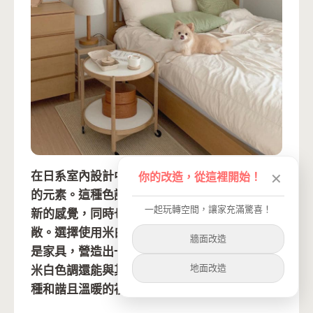
在日系室內設計中，米白色調是非常常見且重要
你的改造，從這裡開始！
✕
的元素。這種色調能夠為空間帶來一種純淨、清
一起玩轉空間，讓家充滿驚喜！
新的感覺，同時也能讓整個空間看起來更加寬
敞。選擇使用米白色調的牆面、地板、窗簾或者
牆面改造
是家具，營造出一個舒適而寧靜的效果。此外，
地面改造
米白色調還能與其他色彩融合，讓空間呈現出一
種和諧且溫暖的視覺感受哦。