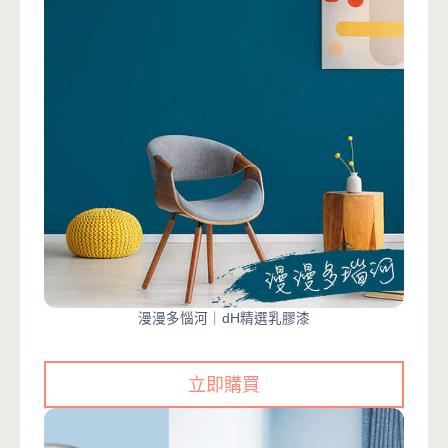
漫漫多惱河｜dH精選乳膠漆
立即購買