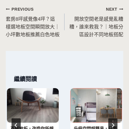
文
PREVIOUS
NEXT
套房8坪感覺像4坪？這
開放空間老是感覺亂糟
章
樣選地板空間瞬間放大｜
糟，誰來救我？｜地板分
導
小坪數地板推薦白色地板
區設計不同地板搭配
覽
繼續閱讀
百搭地板，改造你所想
升級空間超簡易，只要