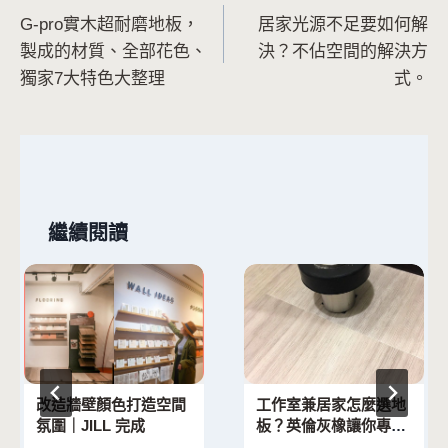
G-pro實木超耐磨地板，
居家光源不足要如何解
章
製成的材質、全部花色、
決？不佔空間的解決方
導
獨家7大特色大整理
式。
覽
繼續閱讀
改造牆壁顏色打造空間
工作室兼居家怎麼選地
氛圍｜JILL 完成
板？英倫灰橡讓你專業
又舒適不踩雷