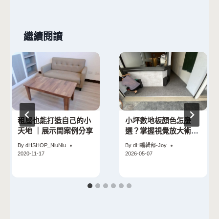
繼續閱讀
租屋也能打造自己的小
小坪數地板顏色怎麼
天地 ｜展示間案例分享
選？掌握視覺放大術讓
房間瞬間變寬敞
By
dHSHOP_NiuNiu
By
dH編輯部-Joy
2020-11-17
2026-05-07