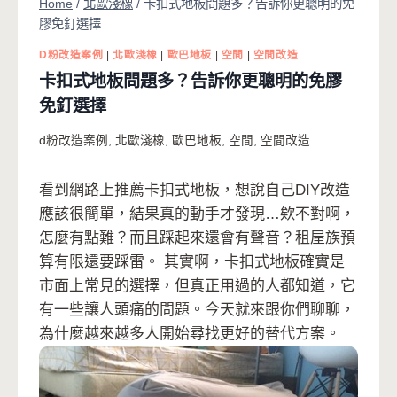
Home
/
北歐淺橡
/
卡扣式地板問題多？告訴你更聰明的免
膠免釘選擇
D粉改造案例
|
北歐淺橡
|
歐巴地板
|
空間
|
空間改造
卡扣式地板問題多？告訴你更聰明的免膠
免釘選擇
d粉改造案例
,
北歐淺橡
,
歐巴地板
,
空間
,
空間改造
看到網路上推薦卡扣式地板，想說自己DIY改造
應該很簡單，結果真的動手才發現…欸不對啊，
怎麼有點難？而且踩起來還會有聲音？租屋族預
算有限還要踩雷。 其實啊，卡扣式地板確實是
市面上常見的選擇，但真正用過的人都知道，它
有一些讓人頭痛的問題。今天就來跟你們聊聊，
為什麼越來越多人開始尋找更好的替代方案。