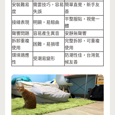
安裝難易
需要技巧，容易
簡單直覺，新手友
度
失誤
善
平整服貼，視覺一
接縫表現
明顯，易翹曲
體
聲響問題
容易產生異音
安靜無聲響
拆卸重複
完整拆卸，可重複
困難，易損壞
使用
使用
環境適應
防潮性佳，台灣氣
受潮易變形
性
候友善