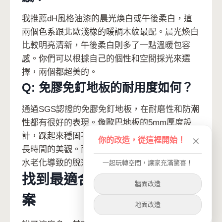
我推薦dH風格油漆的晨光煥白或午後柔白，這
兩個色系跟北歐淺橡的暖調木紋最配。晨光煥白
比較明亮清新，午後柔白則多了一點溫暖包容
感。你們可以根據自己的個性和空間採光來選
擇，兩個都超美的。
Q: 免膠免釘地板的耐用度如何？
通過SGS認證的免膠免釘地板，在耐磨性和防潮
性都有很好的表現。像歐巴地板的5mm厚度設
計，踩起來穩固不變形，正常使用下可以維持很
你的改造，從這裡開始！
✕
長時間的美觀。而且因為不用膠水，也不會有膠
水老化導致的脫落問題。
一起玩轉空間，讓家充滿驚喜！
找到最適合你的地板解決方
牆面改造
案
地面改造