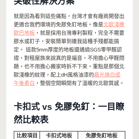
突破性解決方案
就是因為看到這些痛點，台灣才會有廠商開發出
更適合我們環境的免膠免釘地板。像是
北歐淺橡
歐巴地板
，就是採用台灣專利製程，完全不需要
膠水或釘子，安裝簡單到連我這種手殘都能搞
定。 這款5mm厚度的地板還通過SGS零甲醛認
證，對租屋族來說真的是福音。不用擔心甲醛問
題，也不用擔心搬家時拆不下來。重點是那個北
歐淺橡的紋理，配上dH風格油漆的
晨光煥白或
午後柔白
，整個空間瞬間有了溫暖的北歐質感。
卡扣式 vs 免膠免釘：一目瞭
然比較表
比較項目
卡扣式地板
免膠免釘地板