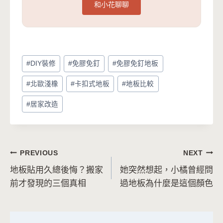
和小花聊聊
Post
#
DIY裝修
#
免膠免釘
#
免膠免釘地板
Tags:
#
北歐淺橡
#
卡扣式地板
#
地板比較
#
居家改造
文
PREVIOUS
NEXT
地板貼用久總後悔？搬家
她突然想起，小橘曾經問
章
前才發現的三個真相
過地板為什麼是這個顏色
導
覽