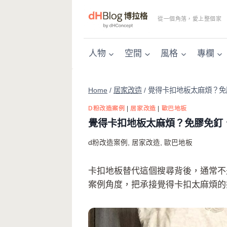
Skip
to
從一個角落，愛上整個家
content
人物
空間
風格
專欄
Home
/
居家改造
/
覺得卡扣地板太麻煩？免
D粉改造案例
|
居家改造
|
歐巴地板
覺得卡扣地板太麻煩？免膠免釘
d粉改造案例
,
居家改造
,
歐巴地板
卡扣地板替代這個搜尋背後，通常不
案例角度，把承接覺得卡扣太麻煩的