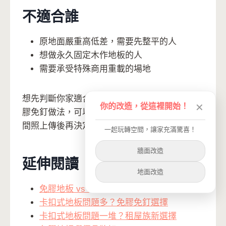
不適合誰
原地面嚴重高低差，需要先整平的人
想做永久固定木作地板的人
需要承受特殊商用重載的場地
想先判斷你家適合卡扣式地板、地板貼，還是免
你的改造，從這裡開始！
✕
膠免釘做法，可以從
免費空間快診
開始，把房
間照上傳後再決定先改一角、半間或全室。
一起玩轉空間，讓家充滿驚喜！
牆面改造
延伸閱讀
地面改造
免膠地板 vs 卡扣式地板哪種好？
卡扣式地板問題多？免膠免釘選擇
卡扣式地板問題一堆？租屋族新選擇