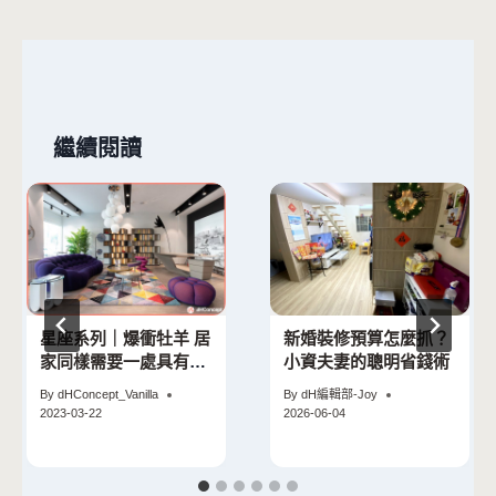
覽
繼續閱讀
星座系列｜爆衝牡羊 居
新婚裝修預算怎麼抓？
家同樣需要一處具有挑
小資夫妻的聰明省錢術
戰性的空間
By
dHConcept_Vanilla
By
dH編輯部-Joy
2023-03-22
2026-06-04