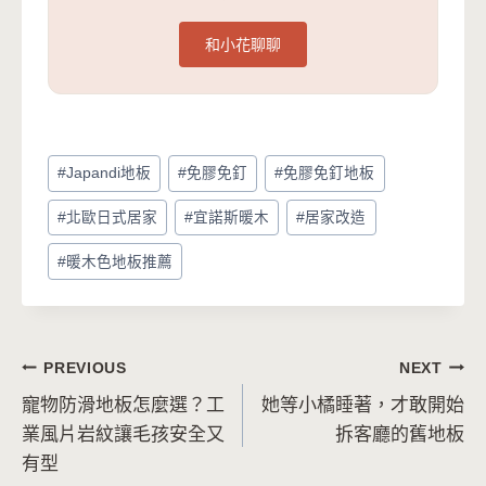
和小花聊聊
Post
#
Japandi地板
#
免膠免釘
#
免膠免釘地板
Tags:
#
北歐日式居家
#
宜諾斯暖木
#
居家改造
#
暖木色地板推薦
文
PREVIOUS
NEXT
寵物防滑地板怎麼選？工
她等小橘睡著，才敢開始
章
業風片岩紋讓毛孩安全又
拆客廳的舊地板
導
有型