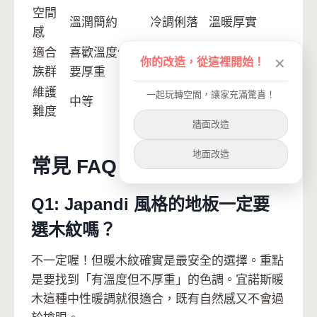
空間
溫潤簡約
冷調俐落
溫暖厚實
感
適合
喜歡溫度但不
極簡主義
偏愛傳統溫馨
你的改造，從這裡開始！
✕
族群
要厚重
者
維護
較容易顯
一起玩轉空間，讓家充滿驚喜！
中等
較容易藏污
難度
髒
牆面改造
地面改造
常見 FAQ
Q1: Japandi 風格的地板一定要
選木紋嗎？
不一定喔！但暖木紋確實是最安全的選擇。重點
是要找到「有溫度但不厚重」的色調。宜諾斯暖
木這種中性暖調就很適合，既有自然感又不會過