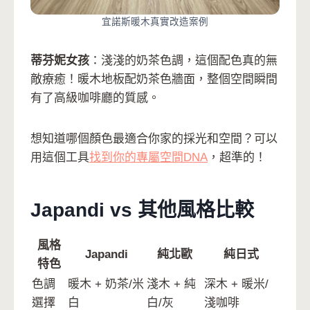
宜諾斯暖木真實改造案例
蒂芬妮女孩
：淺淺的奶茶色調，這個配色真的無
敵療癒！暖木地板配奶茶色牆面，整個空間瞬間
有了高級咖啡廳的質感。
想知道哪個顏色最適合你家的採光和空間？可以
用這個工具
找到你的專屬空間DNA
，超準的！
Japandi vs 其他風格比較
風格
Japandi
純北歐
純日式
特色
色調
暖木 + 奶茶/米
淺木 + 純
深木 + 暖米/
選擇
白
白/灰
淺咖啡