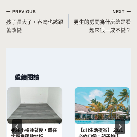
文
PREVIOUS
NEXT
孩子長大了，客廳也該跟
男生的房間為什麼總是看
章
著改變
起來很一成不變？
導
覽
繼續閱讀
她在小橘睡著後，蹲在
【dH生活提案】 2021
客廳角落貼地板
必納口袋：親子旅店