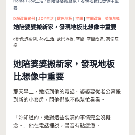
Home
/
Joy生活
/
她陪婆婆搬新家，發現地板比想像中重
要
D粉改造案例
|
JOY生活
|
歐巴地板
|
空間
|
空間改造
|
英倫灰橡
她陪婆婆搬新家，發現地板比想像中重要
d粉改造案例
,
Joy生活
,
歐巴地板
,
空間
,
空間改造
,
英倫灰
橡
她陪婆婆搬新家，發現地板
比想像中重要
那天早上，她接到他的電話。婆婆要從老公寓搬
到新的小套房，問他們能不能幫忙看看。
「妳知道的，她對這些裝潢的事情完全沒概
念。」他在電話裡說，聲音有點疲憊。