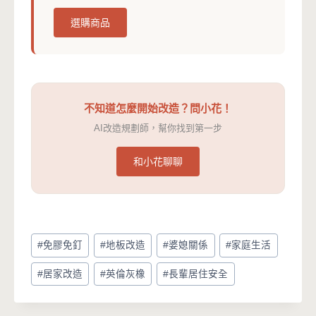
選購商品
不知道怎麼開始改造？問小花！
AI改造規劃師，幫你找到第一步
和小花聊聊
Post
#
免膠免釘
#
地板改造
#
婆媳關係
#
家庭生活
Tags:
#
居家改造
#
英倫灰橡
#
長輩居住安全