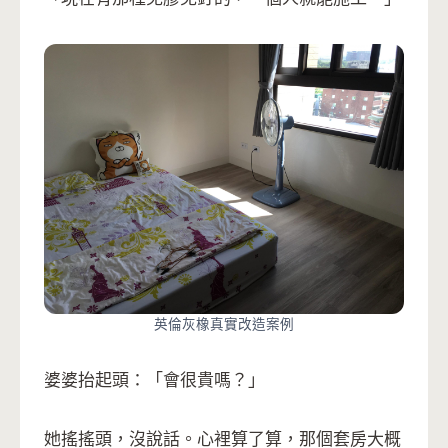
英倫灰橡真實改造案例
婆婆抬起頭：「會很貴嗎？」
她搖搖頭，沒說話。心裡算了算，那個套房大概