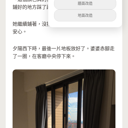
牆面改造
鋪好的地方踩了踩，「腳感也不錯。」
地面改造
她繼續鋪著，沒抬頭。但聽得出來婆婆聲音裡的
安心。
夕陽西下時，最後一片地板放好了。婆婆赤腳走
了一圈，在客廳中央停下來。