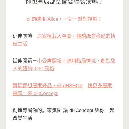
你也有局部空間要輕裝潢嗎？
dH規劃師Alice，一對一幫您規劃！
延伸閱讀－
居家植栽入空間，體驗綠意盎然的植
感生活
延伸閱讀－
小公寓翻新！應用格局情境，創造迷
人的紐約LOFT風格
實現夢想居家好品，來 dHSHOP
｜
找更多居家
靈感，來 dHConcept
創造專屬你的居家氛圍 讓 dHConcept 與你一起
改變生活