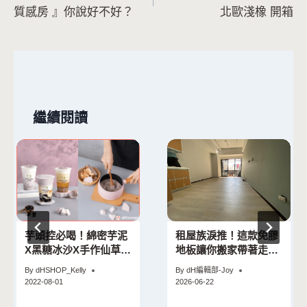
章
質感房 』你說好不好？
北歐淺橡 開箱
導
覽
繼續閱讀
芋頭控必喝！綿密芋泥
租屋族淚推！這款免膠
X黑糖冰沙X手作仙草凍
地板讓你搬家帶著走，
迷客夏新品「芋芋仙草
尼斯小木評價超狂
By
dHSHOP_Kelly
By
dH編輯部-Joy
奶露」即將上市
2022-08-01
2026-06-22