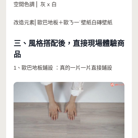
空間色調
⎢ 灰 x 白
改造元素⎢歐巴地板＋歐ㄋ一ˋ壁紙白磚壁紙
三、風格搭配後，直接現場體驗商
品
1、歐巴地板鋪設 ：真的一片一片直接鋪設