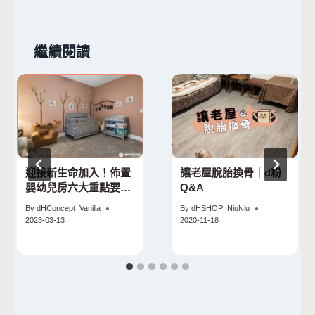
繼續閱讀
迎接新生命加入！佈置
讓老屋脫胎換骨｜d粉
嬰幼兒房六大重點要注
Q&A
意
By
dHConcept_Vanilla
By
dHSHOP_NiuNiu
2023-03-13
2020-11-18