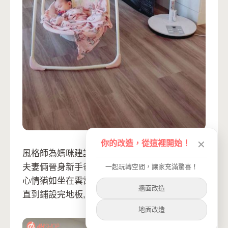
你的改造，從這裡開始！
✕
風格師為媽咪建議百搭花色
極簡灰橡
夫妻倆晉身新手爸媽
一起玩轉空間，讓家充滿驚喜！
心情猶如坐在雲霄飛車上, 從期待萬分轉為緊張
牆面改造
直到鋪設完地板, 才發現擁有一個新家是踏實的
地面改造