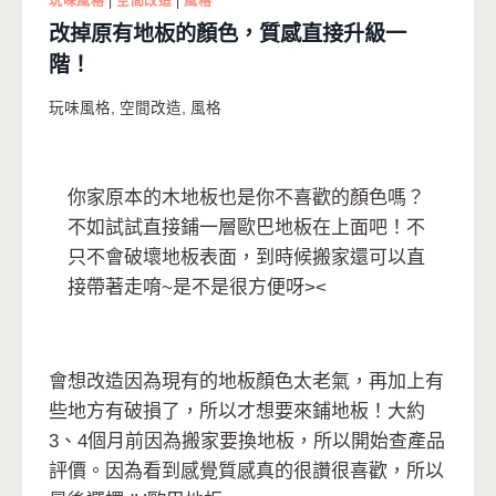
玩味風格
|
空間改造
|
風格
改掉原有地板的顏色，質感直接升級一
階！
玩味風格
,
空間改造
,
風格
你家原本的木地板也是你不喜歡的顏色嗎？
不如試試直接鋪一層歐巴地板在上面吧！不
只不會破壞地板表面，到時候搬家還可以直
接帶著走唷~是不是很方便呀><
會想改造因為現有的地板顏色太老氣，再加上有
些地方有破損了，所以才想要來鋪地板！大約
3、4個月前因為搬家要換地板，所以開始查產品
評價。因為看到感覺質感真的很讚很喜歡，所以