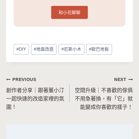
和小花聊聊
Post
#
DIY
#
地面改造
#
尼斯小木
#
歐巴地板
Tags:
文
PREVIOUS
NEXT
創作者分享｜跟著董小汀
空間升級｜不喜歡的傢俱
章
一起快速的改造家裡的氛
不用急著換，有「它」就
導
圍！
能變成你喜歡的樣子！
覽