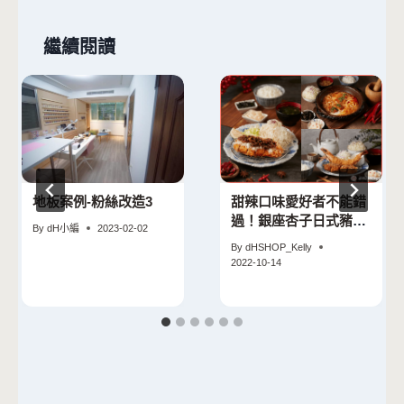
繼續閱讀
地板案例-粉絲改造3
甜辣口味愛好者不能錯
過！銀座杏子日式豬排
By
dH小編
2023-02-02
推秋冬限定「麻辣里肌
By
dHSHOP_Kelly
豬排、韓式蜂蜜蒜味海
2022-10-14
大蝦腰內豬排」