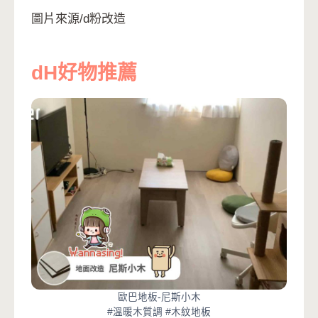
圖片來源/d粉改造
dH好物推薦
歐巴地板-尼斯小木
#溫暖木質調 #木紋地板