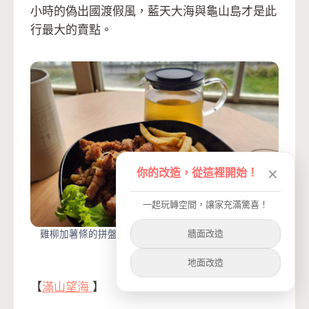
小時的偽出國渡假風，藍天大海與龜山島才是此
行最大的賣點。
你的改造，從這裡開始！
✕
一起玩轉空間，讓家充滿驚喜！
牆面改造
雞柳加薯條的拼盤套餐380元（含飲料），口味普普。
（圖片／Vanilla攝）
地面改造
【
滿山望海
】