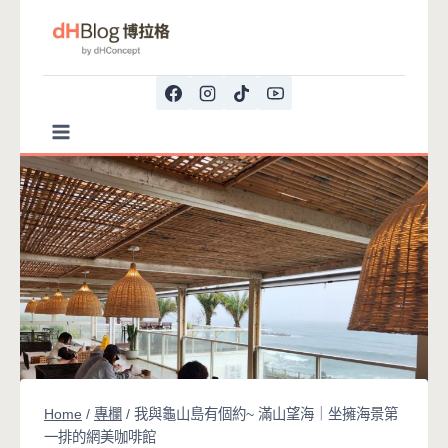
Skip
to
content
Home
/
專欄
/
我與龜山島有個約~ 滿山望海｜坐擁海景第
一排的網美咖啡館