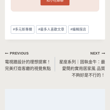
和小花聊聊
Post
#
多元新專欄
#
最多人喜歡文章
#
編輯探店
Tags:
文
PREVIOUS
NEXT
電視牆設計的理想提案！
星座系列｜固執金牛：最
章
完美打造客廳的視覺焦點
愛簡約實用居家風 品質
導
不夠好是不行的！
覽