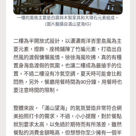
一樓的風格主要是白牆與木製家具和大理石元素組成。
（圖片翻攝自滿山望海IG）
二樓為半開放式設計，以濃濃南洋峇里島風為主
要元素，燈飾、座椅鋪陳了竹編元素，打造出自
然風的渡假慵懶風情。徐徐海風吹拂，真的有種
置身海島渡假的氛圍。也讓二樓成為最搶手的位
置，不過二樓沒有冷氣空調，夏天時可能會比較
悶熱，另外，餐廳用餐時間為90分鐘，用餐時也
要注意時間的限制。
整體來說，「滿山望海」的氣氛營造非常符合網
美拍照打卡的需求，不過，小小提醒，對於餐點
就別要求太高，以免過於期待而有所落差，雖然
餐點的消費金額略高，但想想你至少擁有一個半