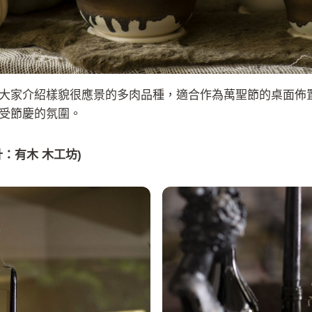
大家介紹樣貌很應景的多肉品種，適合作為萬聖節的桌面佈
受節慶的氛圍。
：有木 木工坊)