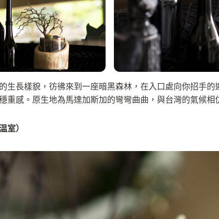
的生長樣貌，彷彿來到一座暗黑森林，在入口處向你招手的
穩重感。原生地為馬達加斯加的彎彎曲曲，與台灣的氣候相
温室）