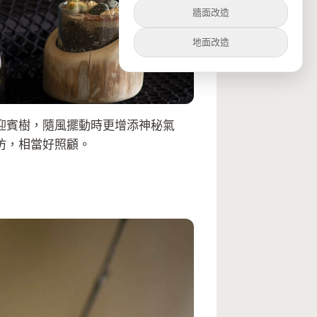
牆面改造
地面改造
迎賓樹，隨風擺動時更增添神秘氣
仿，相當好照顧。