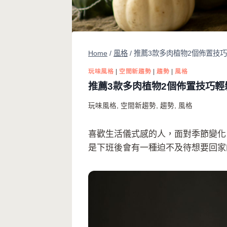
Home
/
風格
/
推薦3款多肉植物2個佈置技
玩味風格
|
空間新趨勢
|
趨勢
|
風格
推薦3款多肉植物2個佈置技巧
玩味風格
,
空間新趨勢
,
趨勢
,
風格
喜歡生活儀式感的人，面對季節變化
是下班後會有一種迫不及待想要回家