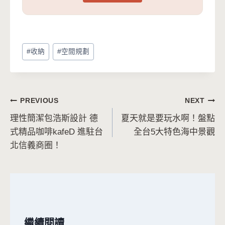
Post
#
收納
#
空間規劃
Tags:
文
PREVIOUS
NEXT
理性簡潔包浩斯設計 德
夏天就是要玩水啊！盤點
章
式精品咖啡kafeD 進駐台
全台5大特色海中景觀
導
北信義商圈！
覽
繼續閱讀