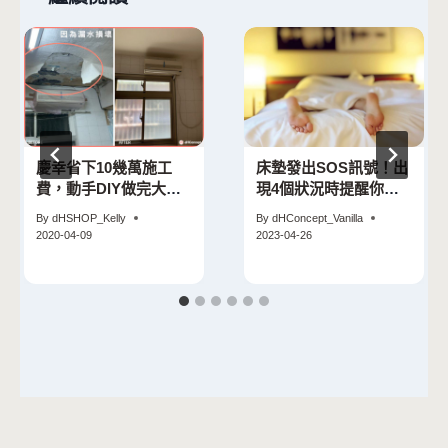
慶幸省下10幾萬施工
床墊發出SOS訊號！出
費，動手DIY做完大雨
現4個狀況時提醒你該
來不再害怕！
換床墊了
By
dHSHOP_Kelly
By
dHConcept_Vanilla
2020-04-09
2023-04-26