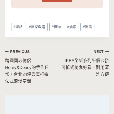
Post
#
壁紙
#
居家改造
#
植物
#
油漆
#
窗簾
Tags:
文
PREVIOUS
NEXT
跨國同志情侶
IKEA全新系列平價沙發
章
Henry&Donny的手作日
可拆式椅套好看、耐用清
導
常，台北24坪公寓打造
洗方便
法式浪漫空間
覽