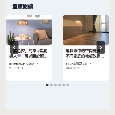
繼續閱讀
「紫色控」的家 #紫氣
編輯眼中的空間魔法：
逼人
| 可以關於顏色
不同家庭的地板改造故
234
事
By
dHSHOP_Candy
By
dH編輯部-Joy
2018-11-14
2026-06-18