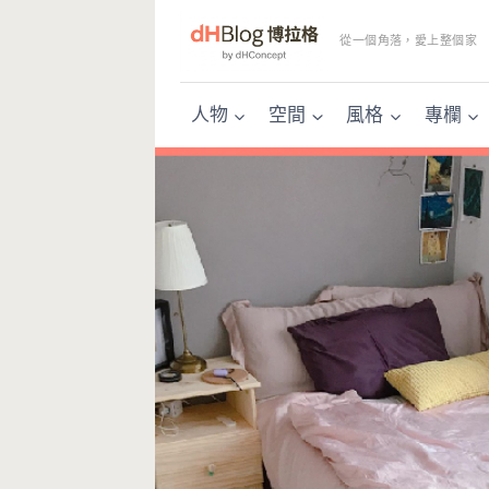
Skip
to
從一個角落，愛上整個家
content
人物
空間
風格
專欄