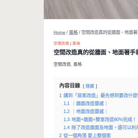
Home
/
風格
/
空間改造真的從牆面、地面著
空間改造
|
風格
空間改造真的從牆面、地面著手就
空間改造
,
風格
內容目錄
隱藏
1
講到「居家改造」最先想到要改什麼
1.1
｜牆面改造靈感｜
1.2
｜地面改造靈感｜
1.3
地面+牆面=整室改造80%完成！
1.4
除了改造牆面及地面，還可以利
2
從一個角落 愛上整個家