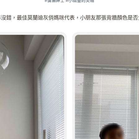
#慵懶紳士 #小精靈的尖帽
準沒錯，最佳莫蘭迪灰俏媽咪代表，小朋友那張背牆顏色是否