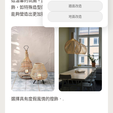
造溫馨的氛圍。此外，選擇具有度假風情的燈
牆面改造
飾，如特殊造型的立燈、壁燈、籐燈或沙灘燈，
能夠營造出更加獨特而富有度假感的照明氛圍。
地面改造
選擇具有度假風情的燈飾．.