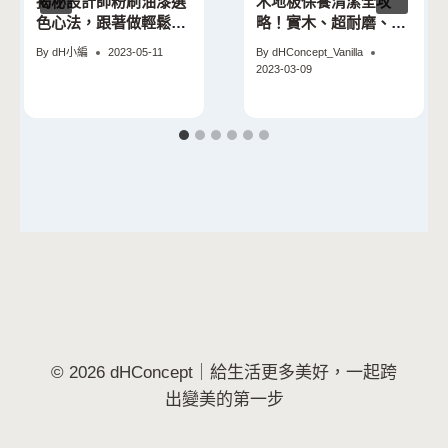
揭秘設計師粉刷油漆選
木地板保養清潔全攻
色心法，跟著做輕鬆找
略！實木、超耐磨、免
到最match顏色
膠地板懶人包總整理
By
dH小編
2023-05-11
By
dHConcept_Vanilla
2023-03-09
© 2026 dHConcept｜給生活更多美好，一起跨
出變美的第一步