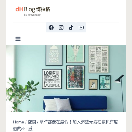
Skip
to
content
Home
/
空間
/
隨時都像在度假！加入這些元素在家也有度
假的chill感