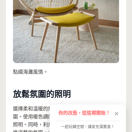
點綴海灘風情。
放鬆氛圍的照明
選擇柔和溫暖的燈光可以營造出放鬆和浪漫的氛
你的改造，從這裡開始！
✕
圍。使用暖色調的燈泡或燈罩，避免過於刺眼的
照明。同時，利用燭光也是一種很好的方式來營
一起玩轉空間，讓家充滿驚喜！