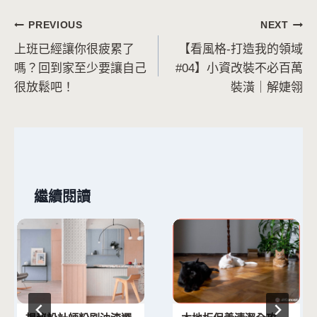
文
PREVIOUS
NEXT
上班已經讓你很疲累了
【看風格-打造我的領域
章
嗎？回到家至少要讓自己
#04】小資改裝不必百萬
導
很放鬆吧！
裝潢｜解婕翎
覽
繼續閱讀