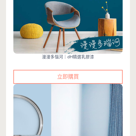
漫漫多惱河｜dH精選乳膠漆
立即購買