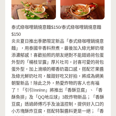
泰式綠咖哩鍋燒意麵$150/泰式綠咖哩鍋燒意麵
$150
炎炎夏日推出季節限定新品「泰式綠咖哩鍋燒意
麵」，用泰國辛香料熬煮，最後加入綠光鮮奶增
添濃郁感！喜歡拍照的朋友絕對不能錯過荷包蛋
外型的「楊枝甘露」厚片吐司，討喜可愛的荷包
蛋外型，加上滑順的椰香奶霜口感，搭配芒果醬
及綠光鮮奶吐司，酸甜好吃又好拍，將成為網美
朝聖新品！除此之外，熱愛炸物的客人也有福
了！「引引InnInn」將推出「香酥豆腐」、「香
酥魚排」及「QQ地瓜球」3款炸物新品；「香酥
豆腐」透過師傅巧手及油溫控制，提供好入口的
小方塊酥炸豆腐，搭配特製醬料更是一絕；「香