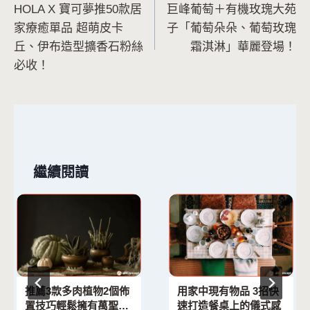
HOLA X 寶可夢推50款居
巨峰葡萄＋有機玫瑰大苑
章
家療癒單品 超萌皮卡
子「葡萄朵朵、葡萄玫瑰
導
丘、伊布造型擴香石粉絲
霜淇淋」華麗登場！
必收！
覽
繼續閱讀
推薦3款多肉植物2個佈
用家中現有物品 3招快
置技巧輕鬆擁有萬聖節
速打造餐桌上的儀式感