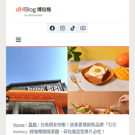
Skip
to
content
Home
/
風格
/
台南朋友快衝！迷客夏餐飲新品牌「引引
InnInn」綠咖喱鍋燒意麵、荷包蛋造型厚片必吃！