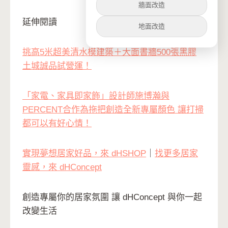
牆面改造
延伸閱讀
地面改造
挑高5米超美清水模建築＋大面書牆500張黑膠
土城誠品試營運！
「家電、家具即家飾」設計師施博瀚與
PERCENT合作為拖把創造全新專屬顏色 讓打掃
都可以有好心情！
實現夢想居家好品，來 dHSHOP
｜
找更多居家
靈感，來 dHConcept
創造專屬你的居家氛圍 讓 dHConcept 與你一起
改變生活