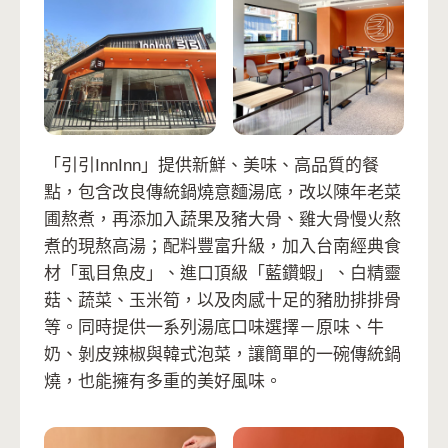
「引引InnInn」提供新鮮、美味、高品質的餐
點，包含改良傳統鍋燒意麵湯底，改以陳年老菜
圃熬煮，再添加入蔬果及豬大骨、雞大骨慢火熬
煮的現熬高湯；配料豐富升級，加入台南經典食
材「虱目魚皮」、進口頂級「藍鑽蝦」、白精靈
菇、蔬菜、玉米筍，以及肉感十足的豬肋排排骨
等。同時提供一系列湯底口味選擇－原味、牛
奶、剝皮辣椒與韓式泡菜，讓簡單的一碗傳統鍋
燒，也能擁有多重的美好風味。