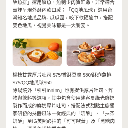
酥魚排」選用鱸魚，魚刺少肉質鮮嫩，非常適合
煎炸呈現外酥內軟口感；「QQ地瓜球」選用台
灣知名地瓜品牌- 瓜瓜園，咬下軟硬適中，搭配
雙色地瓜，視覺美味都是一大饗宴。
楊枝甘露厚片吐司 $75/香酥豆腐 $50/酥炸魚排
$75/QQ地瓜球$50
除鍋燒外「引引InnInn」也有提供厚片吐司、炸
物與飲料等選項，其中包含使用迷客夏綠光鮮奶
製作而成的鮮奶厚片吐司，搭配法式甜點主廚獨
家研發的抹醬風味－從經典的「奶酥」、「抹茶
奶酥」至IG美照必拍的「可可歐蕾」及「黑糖肉