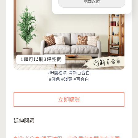
地面改造
dH風格漆-清新百合白
#淺色 #淺黃 #百合白
立即購買
延伸閱讀