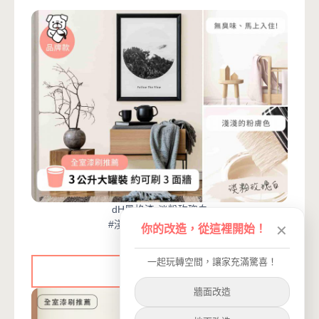
dH風格漆-淡粉玫瑰白
#淺色 #淺粉色 #玫瑰白
你的改造，從這裡開始！
✕
一起玩轉空間，讓家充滿驚喜！
立即購買
牆面改造