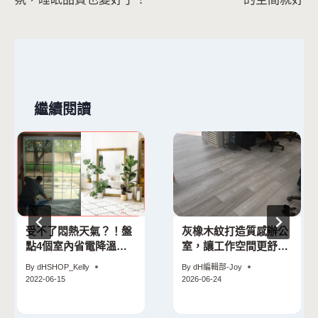
覽
繼續閱讀
受不了悶熱天氣？！盤
灰橡木紋打造質感辦公
點4個室內省電降溫妙
室，讓工作空間更舒適
招
有層次
By
dHSHOP_Kelly
By
dH編輯部-Joy
2022-06-15
2026-06-24