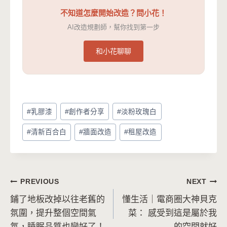
不知道怎麼開始改造？問小花！
AI改造規劃師，幫你找到第一步
和小花聊聊
Post
#
乳膠漆
#
創作者分享
#
淡粉玫瑰白
Tags:
#
清新百合白
#
牆面改造
#
租屋改造
文
PREVIOUS
NEXT
鋪了地板改掉以往老舊的
懂生活｜電商圈大神貝克
章
氛圍，提升整個空間氣
菜： 感受到這是屬於我
導
氛，睡眠品質也變好了！
的空間就好