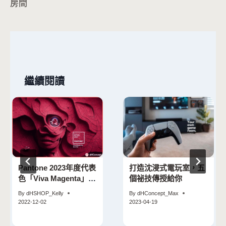
導
房間
覽
繼續閱讀
Pantone 2023年度代表
打造沈浸式電玩室，五
色「Viva Magenta」大
個祕技傳授給你
膽、充滿智慧和包容一
By
dHSHOP_Kelly
By
dHConcept_Max
切的顏色
2022-12-02
2023-04-19