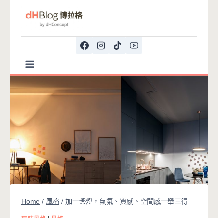
Skip
to
content
Home
/
風格
/
加一盞燈，氣氛、質感、空間感一舉三得