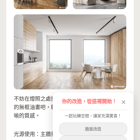
不妨在燈照之處掛上一幅在IKEA就能輕鬆買到
你的改造，從這裡開始！
✕
的無框油畫吧，輕鬆又美麗的重點，換得無可言
喻的質感。
一起玩轉空間，讓家充滿驚喜！
牆面改造
光源使用：主牆打亮 (裝一排或兩排軌道)