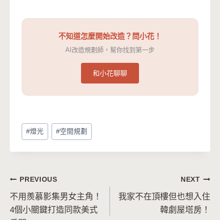
不知道怎麼開始改造？問小花！
AI改造規劃師，幫你找到第一步
和小花聊聊
Post
#
燈光
#
空間規劃
Tags:
文
PREVIOUS
NEXT
不用羨慕影集男女主角！
我家不在頂樓但也想入住
章
4個小關鍵打造同款美式
韓劇屋塔房！