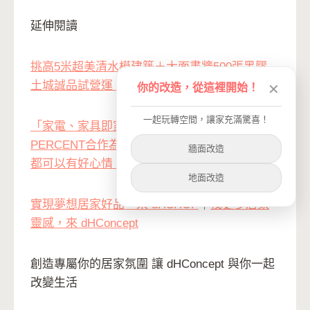
延伸閱讀
挑高5米超美清水模建築＋大面書牆500張黑膠
土城誠品試營運！
你的改造，從這裡開始！
✕
一起玩轉空間，讓家充滿驚喜！
「家電、家具即家飾」設計師施博瀚與
PERCENT合作為拖把創造全新專屬顏色 讓打掃
牆面改造
都可以有好心情！
地面改造
實現夢想居家好品，來 dHSHOP
｜
找更多居家
靈感，來 dHConcept
創造專屬你的居家氛圍 讓 dHConcept 與你一起
改變生活