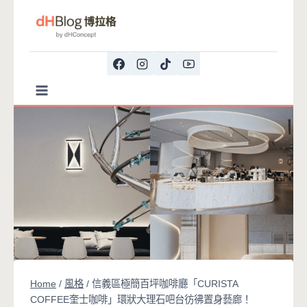
Skip
to
content
Home
/
風格
/
信義區極簡百坪咖啡廳「CURISTA
COFFEE奎士咖啡」環狀大理石吧台彷彿置身藝廊！