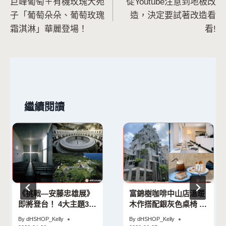
巨峰葡萄＋有機玫瑰大苑
從Youtube注意到地板改
章
子「葡萄朵朵、葡萄玫瑰
造，決定要試著改造看
導
霜淇淋」華麗登場！
看!
覽
繼續閱讀
《挑戰—安藤忠雄展》
富錦樹咖啡中山店溫暖
即將登台！ 4大主題300
木作搭配銀灰色桌椅 融
件代表作 復刻「光之教
入地域性氛圍夜晚化身
By
dHSHOP_Kelly
By
dHSHOP_Kelly
堂」經典重現
時髦酒吧!