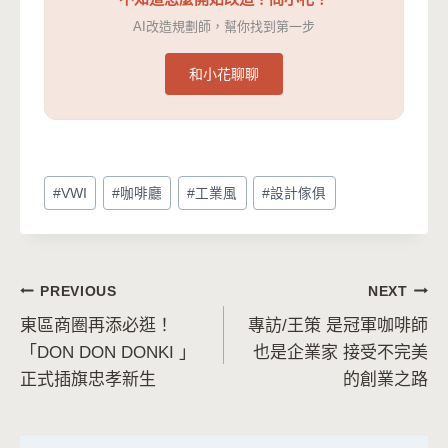
AI改造規劃師，幫你找到第一步
和小花聊聊
Post
#
VWI
#
咖啡廳
#
工業風
#
設計傢俱
Tags:
文
PREVIOUS
NEXT
東區商圈再添必逛！
專訪/王策 是冠軍咖啡師
章
「DON DON DONKI 」
也是企業家 接受不完美
導
正式插旗忠孝新生
的創業之路
覽