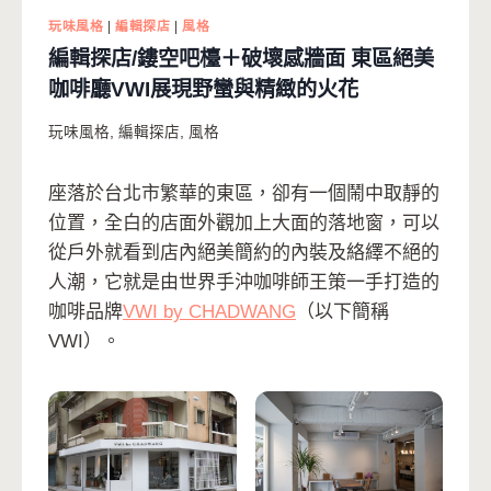
玩味風格
|
編輯探店
|
風格
編輯探店/鏤空吧檯＋破壞感牆面 東區絕美
咖啡廳VWI展現野蠻與精緻的火花
玩味風格
,
編輯探店
,
風格
座落於台北市繁華的東區，卻有一個鬧中取靜的
位置，全白的店面外觀加上大面的落地窗，可以
從戶外就看到店內絕美簡約的內裝及絡繹不絕的
人潮，它就是由世界手沖咖啡師王策一手打造的
咖啡品牌
VWI by CHADWANG
（以下簡稱
VWI）。