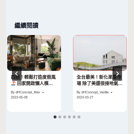
繼續閱讀
四招！輕鬆打造度假風
全台最美！新化果菜市
回家開啟懶人模式
場 除了美還很接地氣
好好休息吧～
在地地景融入建築外觀
By
dHConcept_Max
By
dHConcept_Vanilla
2023-05-08
2023-03-27