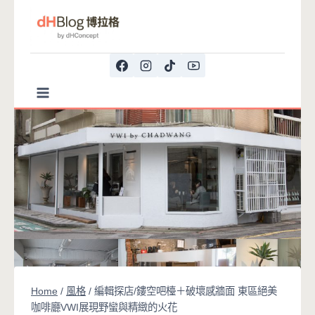
Skip
to
content
Home
/
風格
/
編輯探店/鏤空吧檯＋破壞感牆面 東區絕美
咖啡廳VWI展現野蠻與精緻的火花