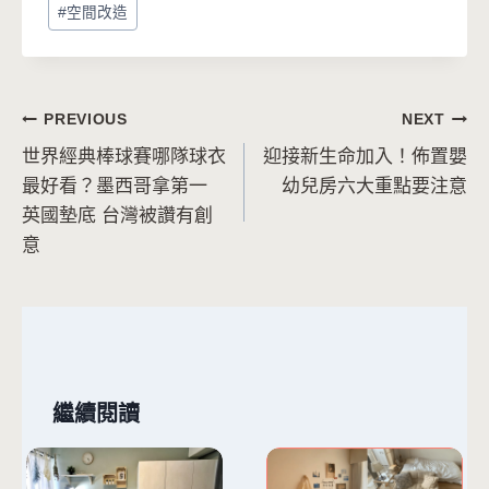
Post
#
空間改造
Tags:
文
PREVIOUS
NEXT
世界經典棒球賽哪隊球衣
迎接新生命加入！佈置嬰
章
最好看？墨西哥拿第一
幼兒房六大重點要注意
導
英國墊底 台灣被讚有創
意
覽
繼續閱讀