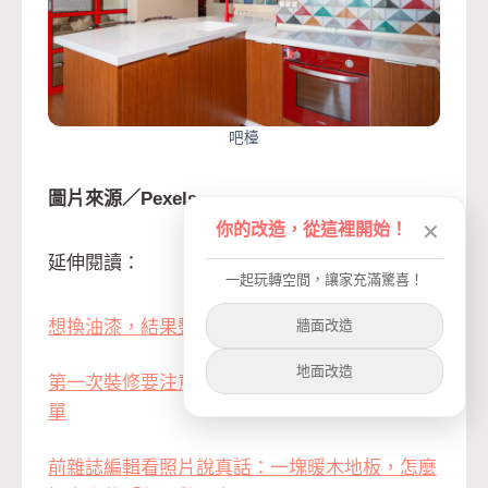
吧檯
圖片來源／Pexels
你的改造，從這裡開始！
✕
延伸閱讀：
一起玩轉空間，讓家充滿驚喜！
牆面改造
想換油漆，結果整個家都變了樣
地面改造
第一次裝修要注意什麼？一個租屋族的真心話清
單
前雜誌編輯看照片說真話：一塊暖木地板，怎麼