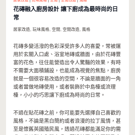
居家改造
|
玩味風格
|
空間
|
空間改造
|
風格
花磚融入廚房設計 讓下廚成為最時尚的日
常
居家改造
,
玩味風格
,
空間
,
空間改造
,
風格
花磚多變活潑的色彩深受許多人的喜愛，常被運
用於玄關入口處、浴室地磚或牆面，由於花磚豐
富的花色，往住能營造出令人驚豔的效果，有時
不需要大面積鋪設，也能成為視覺的焦點，廚房
就是一個很容易改造的空間，不論是牆面的一角
或者當做地磚使用，或者裝飾於中島檯或流理
檯，小小的巧思讓下廚成為時尚的日常。
不過在貼花磚之前，你可能要先選擇自己喜歡的
風格，不論是黑白簡約或者浪漫的拉丁風情，甚
至是懷舊英國殖民風，透過花磚都能滿足你的需