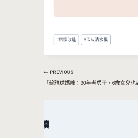
Post
#
居家改造
#
深灰清水模
Tags:
文
PREVIOUS
「蘇雅球媽咪：30年老房子，6歲女兒也
章
導
覽
繼續閱讀