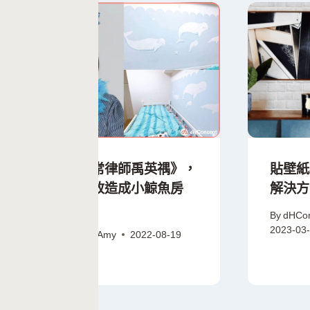
看完《非常律師禹英禑》，
貼壁紙
把房間也改造成小鯨魚房
解決方
吧！
By
dHCo
2023-03
By
dHSHOP_Amy
2022-08-19