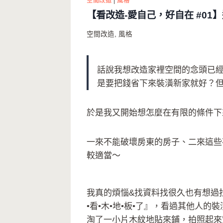
空間改造
|
風格
【看改造-愛自己，好自在 #0
空間改造
,
風格
話說我想改造家裡空間的念頭已
是要把錢省下來裝潢新家就好？
於是我又開始想怎麼在有限的條件下
一來不能破壞房東的房子、二來這些
較適當～
我真的煩惱&找資料找很久也有想過
•看•木•地•板•了』，看過其他人
淘了一小片木紋地貼來鋪，拍照起來