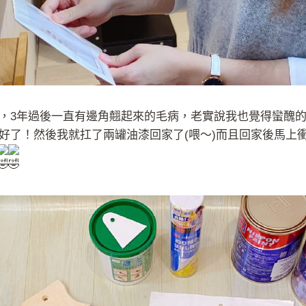
，3年過後一直有邊角翹起來的毛病，老實說我也覺得蠻醜的
好了！然後我就扛了兩罐油漆回家了(喂～)而且回家後馬上