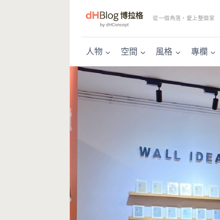
Skip
to
從一個角落，愛上整個家
content
人物
空間
風格
專欄