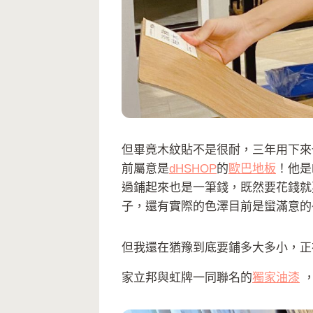
但畢竟木紋貼不是很耐，三年用下來
前屬意是
dHSHOP
的
歐巴地板
！他是
過鋪起來也是一筆錢，既然要花錢就
子，還有實際的色澤目前是蠻滿意的
但我還在猶豫到底要鋪多大多小，正
家立邦與虹牌一同聯名的
獨家油漆
，