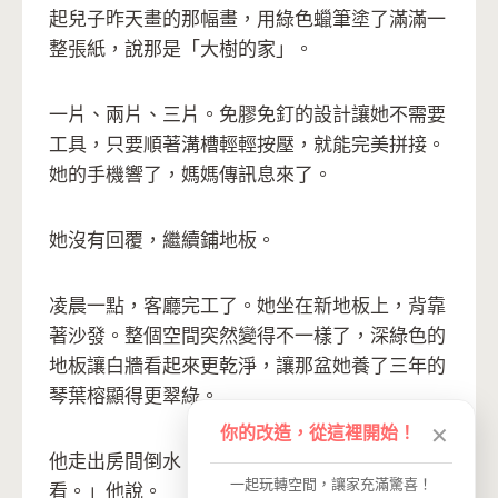
起兒子昨天畫的那幅畫，用綠色蠟筆塗了滿滿一
整張紙，說那是「大樹的家」。
一片、兩片、三片。免膠免釘的設計讓她不需要
工具，只要順著溝槽輕輕按壓，就能完美拼接。
她的手機響了，媽媽傳訊息來了。
她沒有回覆，繼續鋪地板。
凌晨一點，客廳完工了。她坐在新地板上，背靠
著沙發。整個空間突然變得不一樣了，深綠色的
地板讓白牆看起來更乾淨，讓那盆她養了三年的
琴葉榕顯得更翠綠。
你的改造，從這裡開始！
✕
他走出房間倒水，看到坐在地上的她。「好
一起玩轉空間，讓家充滿驚喜！
看。」他說。