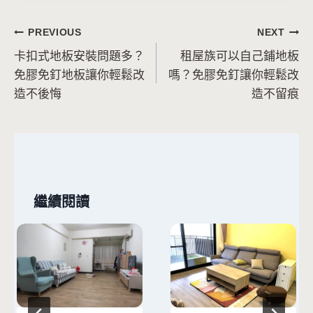
文
PREVIOUS
NEXT
卡扣式地板安裝問題多？
租屋族可以自己鋪地板
章
免膠免釘地板讓你輕鬆改
嗎？免膠免釘讓你輕鬆改
導
造不後悔
造不留痕
覽
繼續閱讀