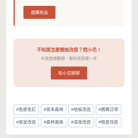
選購商品
不知道怎麼開始改造？問小花！
AI改造規劃師，幫你找到第一步
和小花聊聊
Post
#
免膠免釘
#
哥本森林
#
地板改造
#
媽媽日常
Tags:
#
居家改造
#
森林風格
#
深夜改造
#
租屋改造