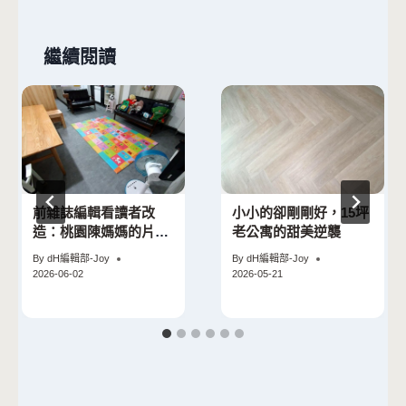
繼續閱讀
前雜誌編輯看讀者改
小小的卻剛剛好，15坪
造：桃園陳媽媽的片岩
老公寓的甜美逆襲
灰橡變身記
By
dH編輯部-Joy
By
dH編輯部-Joy
2026-06-02
2026-05-21