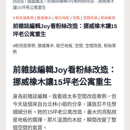
Home
/
挪威橡木
/
前雜誌編輯Joy看粉絲改造：挪威橡木
讓15坪老公寓重生
D粉改造案例
|
挪威橡木
|
歐巴地板
|
空間
|
空間改造
|
粉絲案例
前雜誌編輯Joy看粉絲改造：挪威橡木讓15
坪老公寓重生
d粉改造案例
,
挪威橡木
,
歐巴地板
,
空間
,
空間改造
,
粉絲案
例
前雜誌編輯Joy看粉絲改造：
挪威橡木讓15坪老公寓重生
身為前雜誌編輯，我看過太多空間改造案例，但
今天這個來自台北林小姐的分享，讓我忍不住想
細細分析。她的15坪老公寓改造，最大的亮點就
是地板的選擇，那片溫潤的木紋，瞬間改變了整
個空間的氣質。