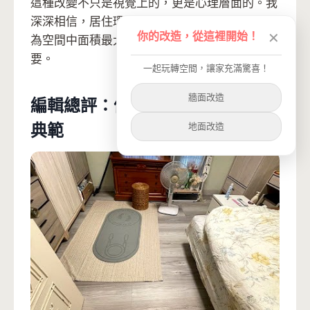
這種改變不只是視覺上的，更是心理層面的。我
深深相信，居住環境會影響人的心情，而地板作
你的改造，從這裡開始！
✕
為空間中面積最大的元素，它的選擇確實至關重
要。
一起玩轉空間，讓家充滿驚喜！
牆面改造
編輯總評：值得參考的小坪數改造
地面改造
典範