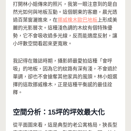
打開林小姐傳來的照片，我第一眼注意到的是自
然光如何與地板互動。這個朝東的客廳，晨光透
過百葉窗灑進來，在
挪威橡木歐巴地板
上形成美
麗的光影層次。這種淺色調的木紋有個特殊優
勢，它不會吸收過多光線，反而能適度反射，讓
小坪數空間看起來更寬敞。
我記得在雜誌時期，攝影師最愛拍這種「會呼
吸」的地板，因為它的紋路有深有淺，不會過於
單調，卻也不會搶奪其他家具的風頭。林小姐選
擇的這款挪威橡木，正是這種平衡感的最佳詮
釋。
空間分析：15坪的坪效最大化
從平面圖來看，這是典型的老公寓格局，狹長型