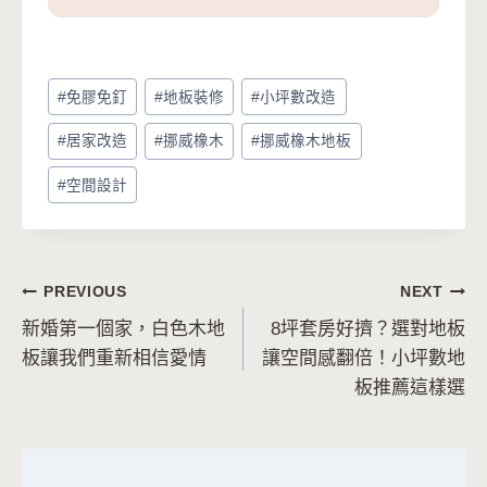
Post
#
免膠免釘
#
地板裝修
#
小坪數改造
Tags:
#
居家改造
#
挪威橡木
#
挪威橡木地板
#
空間設計
文
PREVIOUS
NEXT
新婚第一個家，白色木地
8坪套房好擠？選對地板
章
板讓我們重新相信愛情
讓空間感翻倍！小坪數地
導
板推薦這樣選
覽