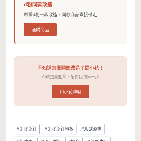
d粉同款改造
跟著d粉一起改造，同款商品直接帶走
選購商品
不知道怎麼開始改造？問小花！
AI改造規劃師，幫你找到第一步
和小花聊聊
Post
#
免膠免釘
#
免膠免釘地板
#
北歐淺橡
Tags: