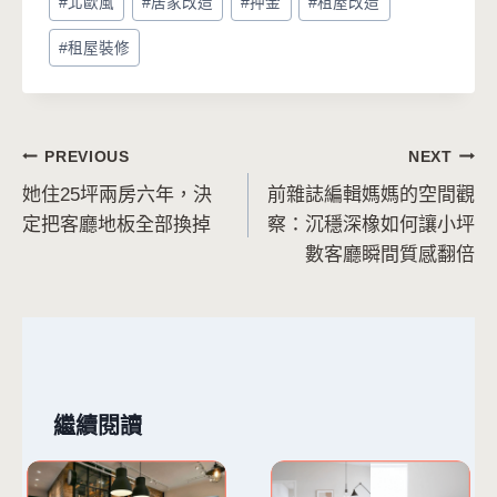
#
北歐風
#
居家改造
#
押金
#
租屋改造
#
租屋裝修
文
PREVIOUS
NEXT
她住25坪兩房六年，決
前雜誌編輯媽媽的空間觀
章
定把客廳地板全部換掉
察：沉穩深橡如何讓小坪
導
數客廳瞬間質感翻倍
覽
繼續閱讀