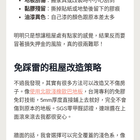
地板刮傷
：搬家具或改裝時不小心刮到
黏膠殘留
：撕掉貼紙或地墊後留下的膠痕
油漆異色
：自己漆的顏色跟原本差太多
明明只是想讓租屋處有點家的感覺，結果反而要
冒著損失押金的風險，真的很兩難耶！
免踩雷的租屋改造策略
不過我發現，其實有很多方法可以改造又不傷房
子。像
使用北歐淺橡歐巴地板
，台灣專利的免膠
免釘技術，5mm厚度直接鋪上去就好，完全不會
傷到原本的地板。SGS零甲醛認證，連咪醬在上
面滾來滾去我都很安心。
牆面的話，我會選擇可以完全覆蓋的淺色系，像