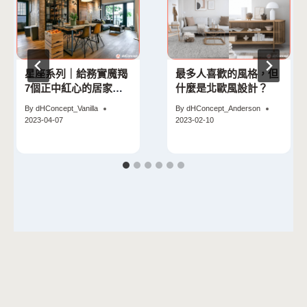
星座系列｜給務實魔羯
最多人喜歡的風格，但
7個正中紅心的居家設
什麼是北歐風設計？
計提案
By
dHConcept_Vanilla
By
dHConcept_Anderson
2023-04-07
2023-02-10