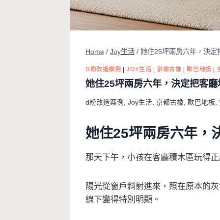
Home
/
Joy生活
/
她住25坪兩房六年，決定
D粉改造案例
|
JOY生活
|
京都古橡
|
歐巴地板
|
她住25坪兩房六年，決定把客廳
d粉改造案例
,
Joy生活
,
京都古橡
,
歐巴地板
,
她住25坪兩房六年，
那天下午，小孩在客廳積木區玩得正
陽光從窗戶斜射進來，照在原本的灰
線下變得特別明顯。