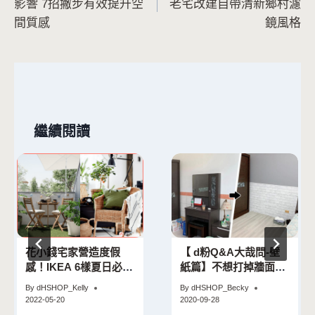
影響 7招撇步有效提升空
老宅改建自帶清新鄉村濾
導
間質感
鏡風格
覽
繼續閱讀
花小錢宅家營造度假
【 d粉Q&A大哉問-壁
感！IKEA 6樣夏日必敗
紙篇】不想打掉牆面磁
單品
磚，可以貼歐ㄋㄧˋ壁紙
By
dHSHOP_Kelly
By
dHSHOP_Becky
嗎？
2022-05-20
2020-09-28