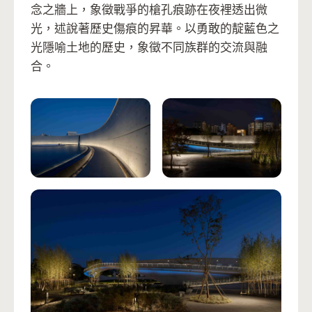
念之牆上，象徵戰爭的槍孔痕跡在夜裡透出微
光，述說著歷史傷痕的昇華。以勇敢的靛藍色之
光隱喻土地的歷史，象徵不同族群的交流與融
合。