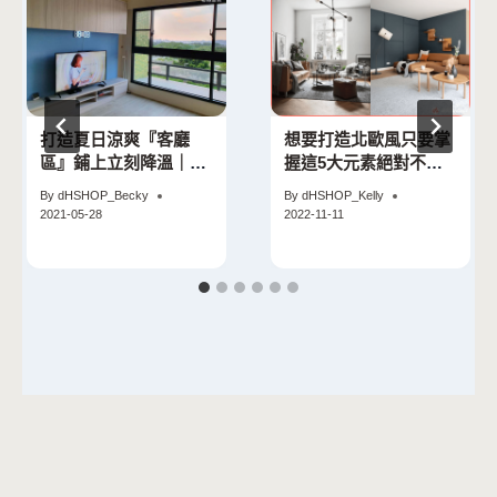
打造夏日涼爽『客廳
想要打造北歐風只要掌
區』鋪上立刻降溫｜粉
握這5大元素絕對不會
絲打造
出錯！
By
dHSHOP_Becky
By
dHSHOP_Kelly
2021-05-28
2022-11-11