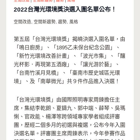
空間改造
|
空間新趨勢
|
趨勢
|
風格
2022台灣光環境獎決選入圍名單公布！
空間改造
,
空間新趨勢
,
趨勢
,
風格
第五屆「台灣光環境獎」揭曉決選入圍名單，由
「鳴日廚房」、「1895乙未保台紀念公園」、
「新竹光環境改善計畫」、「波光市集」、「釀
光杯影．再現第五酒廠」、「讓光游於藝」、
「台南竹溪月見橋」、「臺南市歷史城區光環
境」、及「南華微光」共９件作品進入決選！
「台灣光環境獎」由國際照明專家周鍊擔任主
席，集結李乾朗、夏鑄九、郭中端、薛琴、吳瑪
悧、官政能、楊澤等跨領域專家學者組成評審
團，歷經二個多月的初選與複選，公布今年入圍
決選名單。評審團主席周鍊表示，今年參賽作品