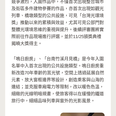
競爭激烈，入圍作品中，不僅首次出現整合城市
及街區多件建物參賽的作品，亦首次出現如觀光
列車、橋墩類型的公共設施，可見「台灣光環境
獎」推動以來的累積與效益，尤其可見公部門對
整體光環境思維的重視與提升。後續評審團將實
際前往作品現場進行評選，並於11/25頒獎典禮
揭曉大獎得主。
「鳴日廚房」、「台南竹溪月見橋」是今年入圍
名單中入首次出現的公共設施類型。鳴日廚房重
新改造70年車齡的莒光號，空間上透過延展自然
元素、放大窗框邊界等設計，創造乘客與山海的
連結；並克服車廂電力等限制，改以暖色色溫，
細緻的光線明暗規畫，使旅客得以在緩慢的鐵道
旅行中，細細品味列車與窗外的光影風景。