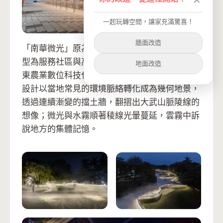
一起玩轉空間，讓家充滿驚喜！
牆面改造
「南華微光」原為一所農村小學，廢校後進而轉
型為服務社區與高齡者的地景公園，同時也是屏
地面改造
東農業數位科技化的教育創新與創業基地。建築
設計以當地常見的環境脈絡轉化成為幾何地景，
透過連續漸變的擋土牆，翻摺出大武山脈陵線的
想像；微光與水霧順著稜線光暈蔓延，雲霧中訴
說地方的集體記憶。