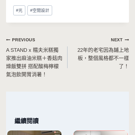
Post
#
光
#
空間設計
Tags:
文
PREVIOUS
NEXT
A STAND x 糯夫米糕獨
22年的老宅因為鋪上地
章
家推出麻油米糕＋香菇肉
板，整個風格都不一樣
導
燥飯雙拼 搭配酸梅檸檬
了！
氣泡飲開胃消暑！
覽
繼續閱讀