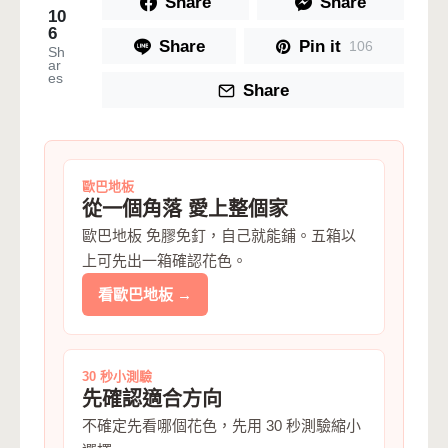
Share
Share
10
6
Share
Pin it
106
Sh
ar
es
Share
歐巴地板
從一個角落 愛上整個家
歐巴地板 免膠免釘，自己就能鋪。五箱以
上可先出一箱確認花色。
看歐巴地板 →
30 秒小測驗
先確認適合方向
不確定先看哪個花色，先用 30 秒測驗縮小