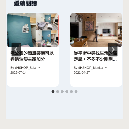
繼續閱讀
老公寓的簡單裝潢可以
從平衡中尋找生活的滿
透過油漆主牆加分
足感，不多不少剛剛好
｜設計師 陽曜銓 北歐
By
dHSHOP_Bulai
By
dHSHOP_Monica
lagom空間規劃
2022-07-14
2021-04-27