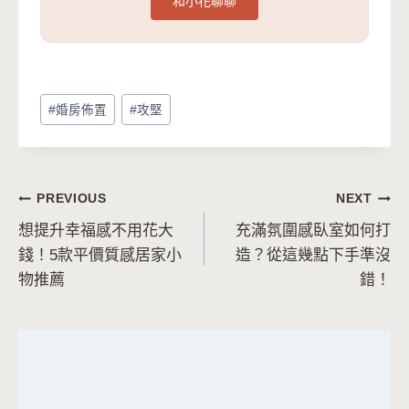
和小花聊聊
Post
#
婚房佈置
#
攻堅
Tags:
文
PREVIOUS
NEXT
想提升幸福感不用花大
充滿氛圍感臥室如何打
章
錢！5款平價質感居家小
造？從這幾點下手準沒
導
物推薦
錯！
覽