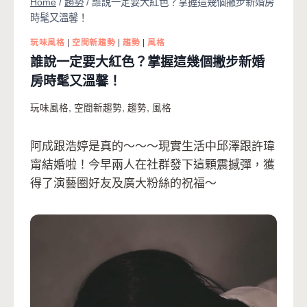
Home
/
趨勢
/
誰說一定要大紅色？掌握這幾個撇步新婚房
時髦又溫馨！
玩味風格
|
空間新趨勢
|
趨勢
|
風格
誰說一定要大紅色？掌握這幾個撇步新婚
房時髦又溫馨！
玩味風格
,
空間新趨勢
,
趨勢
,
風格
阿成跟浩婷是真的～～～現實生活中邱澤跟許瑋
甯結婚啦！今早兩人在社群發下這顆震撼彈，獲
得了演藝圈好友及廣大粉絲的祝福～