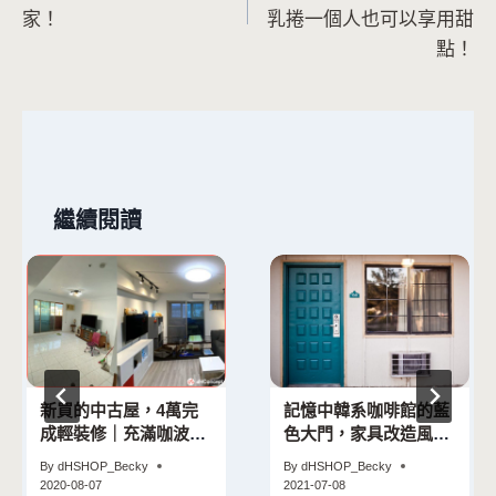
導
家！
乳捲一個人也可以享用甜
點！
覽
繼續閱讀
新買的中古屋，4萬完
記憶中韓系咖啡館的藍
成輕裝修｜充滿咖波的
色大門，家具改造風格
工業風提案
就可以有巨大的轉變｜
By
dHSHOP_Becky
By
dHSHOP_Becky
DIY把家裡大門換新色
2020-08-07
2021-07-08