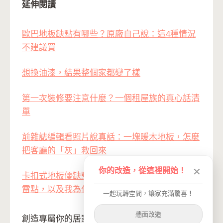
延伸閱讀
歐巴地板缺點有哪些？原廠自己說：這4種情況
不建議買
想換油漆，結果整個家都變了樣
第一次裝修要注意什麼？一個租屋族的真心話清
單
前雜誌編輯看照片說真話：一塊暖木地板，怎麼
把客廳的「灰」救回來
你的改造，從這裡開始！
✕
卡扣式地板優缺點全解析：買前一定要知道的踩
雷點，以及我為什麼最後選了免卡扣地板
一起玩轉空間，讓家充滿驚喜！
牆面改造
創造專屬你的居家氛圍 讓 dHConcept 與你一起