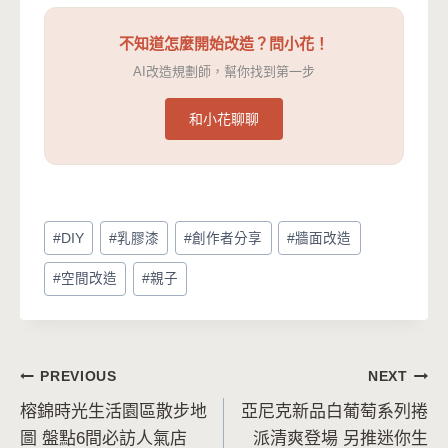
不知道怎麼開始改造？問小花！
AI改造規劃師，幫你找到第一步
和小花聊聊
Post
#
DIY
#
乳膠漆
#
創作者分享
#
牆面改造
Tags:
#
空間改造
#
親子
文
PREVIOUS
NEXT
榕錦時光生活園區散步地
亞尼克新品白葡萄系列捲
章
圖 盤點6間必訪人氣店
派清爽登場 另推迷你生