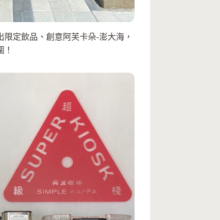
出限定飲品、創意阿芙卡朵-澎大海，
圍！