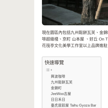
現在園區內包括九州鬆餅瓦芙、金錦町、吉屋
啡超級棧、京町 山本屋 、好丘 On T
花筏亭文化美學工作室以上品牌進駐
快速導覽
興波咖啡
九州鬆餅瓦芙
金錦町
JeeWoo吉屋
日日禾日
臺虎居餃屋 Taihu Gyoza Bar