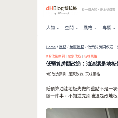
Skip
to
從一個角落，愛上整個家
content
人物
空間
風格
專欄
Home
/
風格
/
玩味風格
/
低預算房間改造：
D粉改造案例
|
居家改造
|
玩味風格
低預算房間改造：油漆還是地板
d粉改造案例
,
居家改造
,
玩味風格
低預算油漆地板先做的重點不是一次
做一件事，不知道先刷牆還是改地板