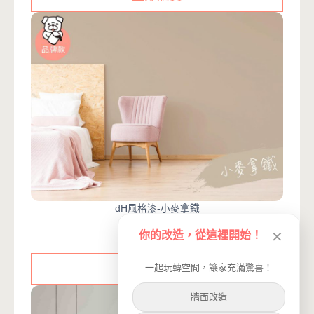
dH風格漆-小麥拿鐵
#棕色 #拿鐵色
你的改造，從這裡開始！
✕
一起玩轉空間，讓家充滿驚喜！
立即購買
牆面改造