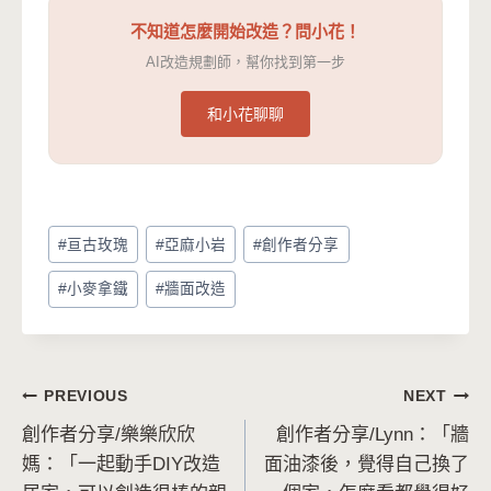
不知道怎麼開始改造？問小花！
AI改造規劃師，幫你找到第一步
和小花聊聊
Post
#
亘古玫瑰
#
亞麻小岩
#
創作者分享
Tags:
#
小麥拿鐵
#
牆面改造
文
PREVIOUS
NEXT
創作者分享/樂樂欣欣
創作者分享/Lynn：「牆
章
媽：「一起動手DIY改造
面油漆後，覺得自己換了