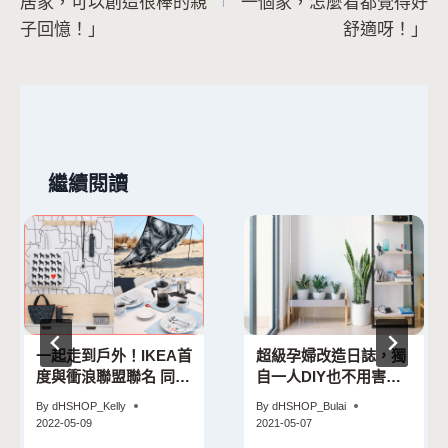
導
居家，可以創造很棒的親
一個家，怎麼看都覺得好
子回憶！」
舒適呀！」
覽
繼續閱讀
一起走到戶外！IKEA首
超級孕婦改造日誌，獨
度與衝浪聯盟聯名 同步
自一人DIY也不用害怕
推出瑞典達拉馬全新系
｜火星媽媽
By
dHSHOP_Kelly
By
dHSHOP_Bulai
列
2022-05-09
2021-05-07