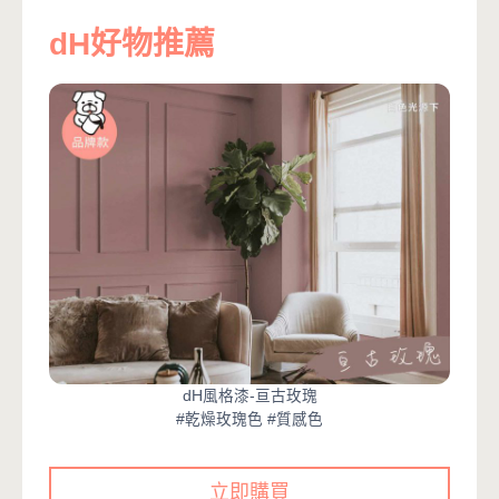
dH好物推薦
dH風格漆-亘古玫瑰
#乾燥玫瑰色 #質感色
立即購買