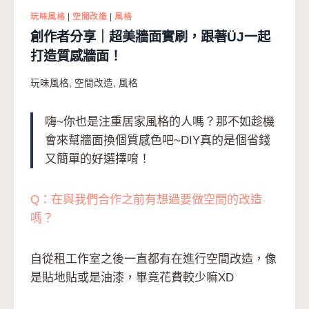
玩味風格
|
空間改造
|
風格
創作者分享｜超美牆面實刷，跟著ÜJ一起
打造質感牆面！
玩味風格
,
空間改造
,
風格
嗨~你也是注重居家風格的人嗎？那不如趁機
會來幫牆面換個質感色吧~DIY真的是個省錢
又簡單的好選擇唷！
Q：在與我們合作之前有想過要做空間的改造
嗎？
自從租工作室之後一直都有在進行空間改造，像
是貼地貼或是油漆，畢竟花費較少嘛XD