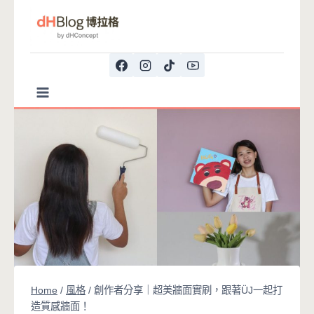
Skip
to
content
Home
/
風格
/
創作者分享｜超美牆面實刷，跟著ÜJ一起打
造質感牆面！