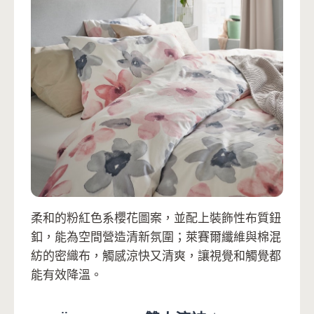
柔和的粉紅色系櫻花圖案，並配上裝飾性布質鈕
釦，能為空間營造清新氛圍；萊賽爾纖維與棉混
紡的密織布，觸感涼快又清爽，讓視覺和觸覺都
能有效降溫。