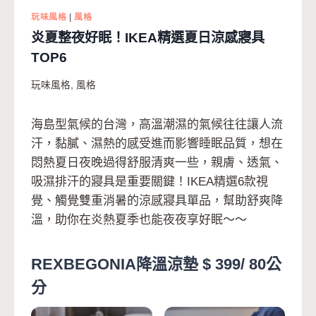
玩味風格
|
風格
炎夏整夜好眠！IKEA精選夏日涼感寢具
TOP6
玩味風格
,
風格
海島型氣候的台灣，高溫潮濕的氣候往往讓人流
汗，黏膩、濕熱的感受進而影響睡眠品質，想在
悶熱夏日夜晚過得舒服清爽一些，親膚、透氣、
吸濕排汗的寢具是重要關鍵！IKEA精選6款視
覺、觸覺雙重消暑的涼感寢具單品，幫助舒爽降
溫，助你在炎熱夏季也能夜夜享好眠～～
REXBEGONIA降溫涼墊 $ 399/ 80公
分