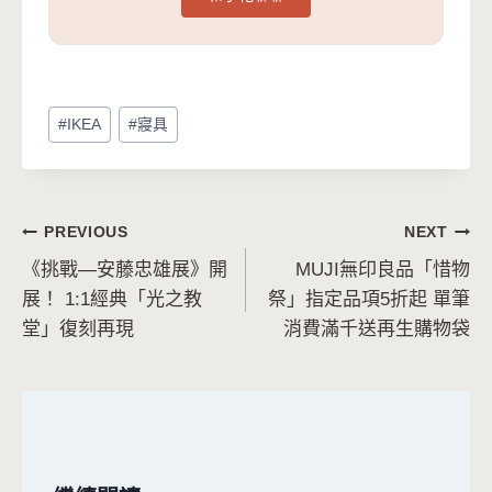
Post
#
IKEA
#
寢具
Tags:
文
PREVIOUS
NEXT
《挑戰—安藤忠雄展》開
MUJI無印良品「惜物
章
展！ 1:1經典「光之教
祭」指定品項5折起 單筆
導
堂」復刻再現
消費滿千送再生購物袋
覽