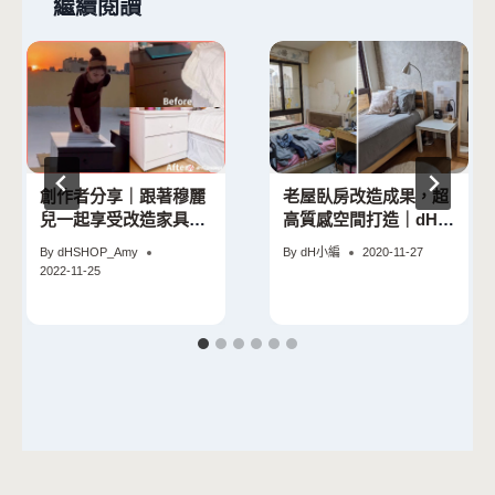
繼續閱讀
創作者分享｜跟著穆麗
老屋臥房改造成果，超
兒一起享受改造家具的
高質感空間打造｜dH精
美好與愜意
選合作設計師 Hoqua
By
dHSHOP_Amy
By
dH小編
2020-11-27
軟裝設計
2022-11-25