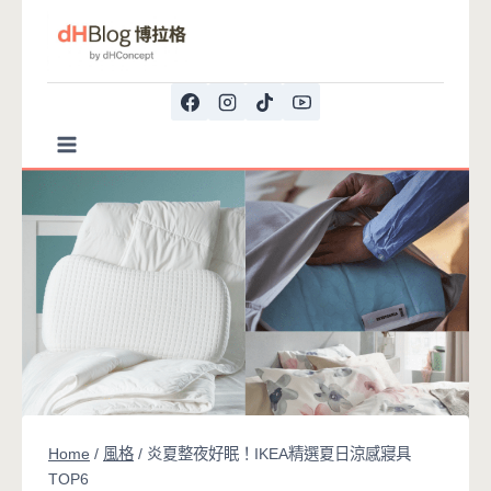
Skip
to
content
Home
/
風格
/
炎夏整夜好眠！IKEA精選夏日涼感寢具
TOP6