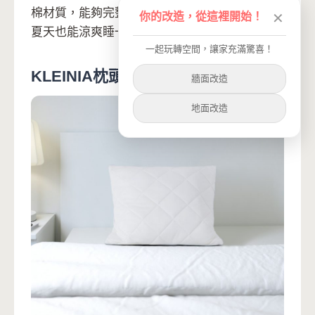
棉材質，能夠完整貼合、提供合適的頭部支撐，
你的改造，從這裡開始！
✕
夏天也能涼爽睡一整晚。
一起玩轉空間，讓家充滿驚喜！
KLEINIA枕頭保潔套, 白色 $ 329
牆面改造
地面改造